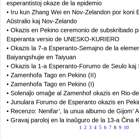
esperantistoj okaze de la epidemio
• Iru kun Zhang Wei en Nov-Zelandon por koni 
Aŭstralio kaj Nov-Zelando
• Okazis en Pekino ceremonio de subskribado p
Esperanta versio de UNESKO-KURIERO
• Okazis la 7-a Esperanto-Semajno de la elemen
Baiyangshujie en Taiyuan
• Okazis la 1-a Esperanto-Forumo de Seulo kaj
• Zamenhofa Tago en Pekino (II)
• Zamenhofa Tago en Pekino (I)
• Solenaĵo omaĝe al Zamenhof okazis en Rio-de
• Junulara Forumo de Esperanto okazis en Peki
• Recenzo: Nenifar’, la unua albumo de Gijom’ 
• Gravaj paroloj en la inaŭguro de la 13-a Ĉina
1
2
3
4
5
6
7
8
9
10