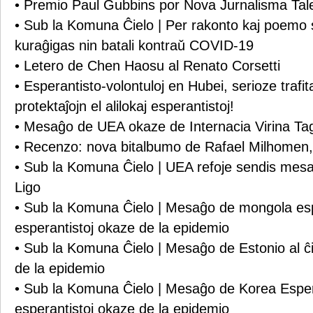
• Premio Paul Gubbins por Nova Ĵurnalisma Tal
• Sub la Komuna Ĉielo | Per rakonto kaj poemo
kuraĝigas nin batali kontraǔ COVID-19
• Letero de Chen Haosu al Renato Corsetti
• Esperantisto-volontuloj en Hubei, serioze trafit
protektaĵojn el alilokaj esperantistoj!
• Mesaĝo de UEA okaze de Internacia Virina Ta
• Recenzo: nova bitalbumo de Rafael Milhomen, 
• Sub la Komuna Ĉielo | UEA refoje sendis mes
Ligo
• Sub la Komuna Ĉielo | Mesaĝo de mongola espe
esperantistoj okaze de la epidemio
• Sub la Komuna Ĉielo | Mesaĝo de Estonio al ĉi
de la epidemio
• Sub la Komuna Ĉielo | Mesaĝo de Korea Esper
esperantistoj okaze de la epidemio