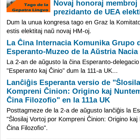
Novaj honoraj membroj 
prezidanto de UEA elekt
Dum la unua kongresa tago en Graz la Komitato 
estis elektitaj naŭ novaj HM-oj.
La Ĉina Internacia Komunika Grupo d
Esperanto-Muzeo de la Aŭstria Nacia 
La 2-an de aŭgusto la ĉina Esperanto-delegacio
"Esperanto kaj Ĉinio" dum la 111-a UK...
Lanĉiĝis Esperanta versio de "Ŝlosila
Kompreni Ĉinion: Origino kaj Nunte
Ĉina Filozofio" en la 111a UK
Posttagmeze de la 2-a de aŭgusto lanĉiĝis la E
"Ŝlosilaj Vortoj por Kompreni Ĉinion: Origino ka
Ĉina Filozofio".