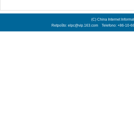
(C) China Internet Informa
Retpoŝto: elpc@vip.163.com Telefono: +86-10-68