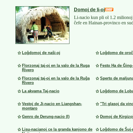
Domoj de li-oj
Li-nacio kun pli ol 1.2 miliono
ĉefe en Hainan-provinco en sud
Loĝdomoj de naŝi-oj
Loĝdomo de oroĉ
Florzonaj taj-oj en la valo de la Ruga
Festo Ha de Ĝing
Rivero
Florzonaj taj-oj en la valo de la Ruĝa
Sperto de maljuna
Rivero
La akvama Taj-nacio
Loĝdomo de Loba
Vestoj de Ji-nacio en Liangshan-
"Tri glasoj da vi
montaro
Genro de Derung-nacio (I)
Domoj de Kirgizo
Lisu-nacianoj ce la granda kanjono de
Loĝdomo de Ŝuj-