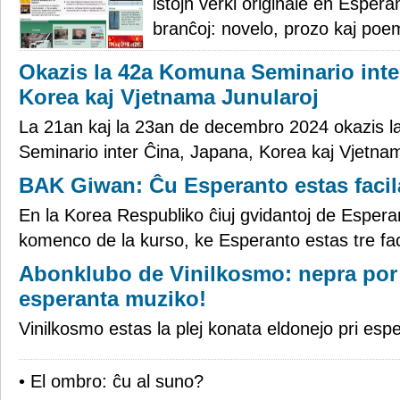
istojn verki originale en Espera
branĉoj: novelo, prozo kaj poe
Okazis la 42a Komuna Seminario inte
Korea kaj Vjetnama Junularoj
La 21an kaj la 23an de decembro 2024 okazis 
Seminario inter Ĉina, Japana, Korea kaj Vjetnam
BAK Giwan: Ĉu Esperanto estas facil
En la Korea Respubliko ĉiuj gvidantoj de Espera
komenco de la kurso, ke Esperanto estas tre faci
Abonklubo de Vinilkosmo: nepra por 
esperanta muziko!
Vinilkosmo estas la plej konata eldonejo pri esp
• El ombro: ĉu al suno?