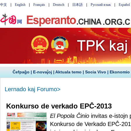
Ĉefpaĝo
|
E-novaĵoj
|
Aktuala temo
|
Socia Vivo
|
Ekonomio
Lernado kaj Forumo
>
Konkurso de verkado EPĈ-2013
El Popola Ĉinio
invitas e-istojn 
Konkurso de Verkado EPĈ-2013, 