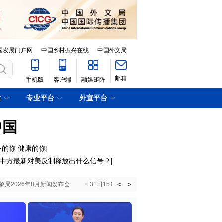
国发展门户网
中国乡村振兴在线
中国外文局
邮箱
手机版
客户端
融媒矩阵
站
专业平台
外宣平台
中国
身的你 健康的你]
中方最新对美反制释放出什么信号？
]
<
>
国气象局2026年8月新闻发布会
31日15:00 国新办就加快推动“十五五”时期退