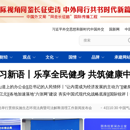
习近平外交思想和新时代中国外交
国新网
中
财经
观点
文化
国情
品牌
承建网
习新语丨乐享全民健身 共筑健康
山道上的办公会]
[总书记的人民情怀丨“让内需成为经济发展的主动力”]
[健
亿元
][
各地加速落地“六张网”建设 夯实中国式现代化战略底座
][
国际锐评丨
 最高法举行贯彻实施生态环境法典暨司法解释清理工作新闻发布会
4日10:30 中