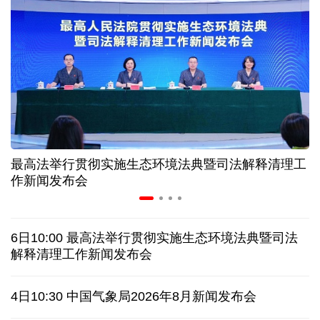
情满天山 援疆印记丨安徽支教生赢得桃李秀昆仑
从助力重建家园到治理乡村西藏扎西岗乡的乡贤力量
上半年医药工业创新加速突破 研发实力不断提升
最高法举行贯彻实施生态环境法典暨司法解释清理工
夏日经济乘“热”而上 消费市场向“新”而行
作新闻发布会
架起巴西和中国人民相知相亲的桥梁
6日10:00 最高法举行贯彻实施生态环境法典暨司法
南京大屠杀历史不容篡改 日本打“核爆”牌洗不掉血债
解释清理工作新闻发布会
深山里的全球冠军：海外“Z世代”在黔读懂中国机遇
4日10:30 中国气象局2026年8月新闻发布会