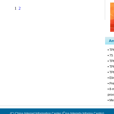
1
2
(C) China Internet Information Center (Ĉina Interreta Informa Centro)