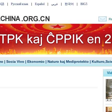
mo
|
Socia Vivo
|
Ekonomio
|
Naturo kaj Mediprotekto
|
Kulturo,Sci