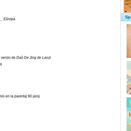
 _ Eŭropa
a versio de
Daŭ De Jing de Laozi
oj
io en la pasintaj 90 jaroj