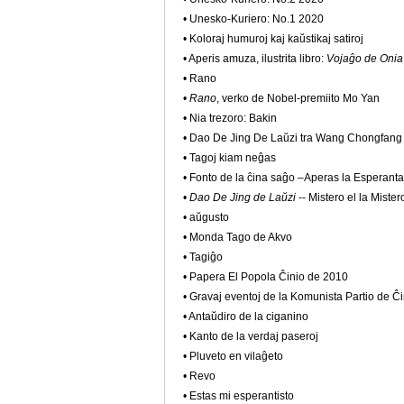
• Unesko-Kuriero: No.1 2020
• Koloraj humuroj kaj kaŭstikaj satiroj
• Aperis amuza, ilustrita libro:
Vojaĝo de Onia
• Rano
•
Rano
, verko de Nobel-premiito Mo Yan
• Nia trezoro: Bakin
• Dao De Jing De Laŭzi tra Wang Chongfang
• Tagoj kiam neĝas
• Fonto de la ĉina saĝo –Aperas la Esperant
•
Dao De Jing de Laŭzi
-- Mistero el la Mister
• aŭgusto
• Monda Tago de Akvo
• Tagiĝo
• Papera El Popola Ĉinio de 2010
• Gravaj eventoj de la Komunista Partio de Ĉin
• Antaŭdiro de la ciganino
• Kanto de la verdaj paseroj
• Pluveto en vilaĝeto
• Revo
• Estas mi esperantisto