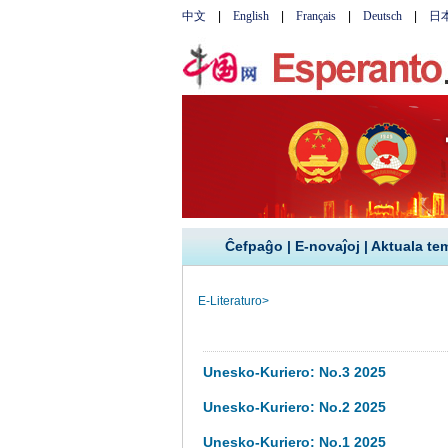
Ĉefpaĝo
|
E-novaĵoj
|
Aktuala te
E-Literaturo
>
Unesko-Kuriero: No.3 2025
Unesko-Kuriero: No.2 2025
Unesko-Kuriero: No.1 2025