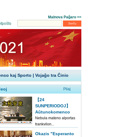
enco kaj Sporto
|
Vojaĝo tra Ĉinio