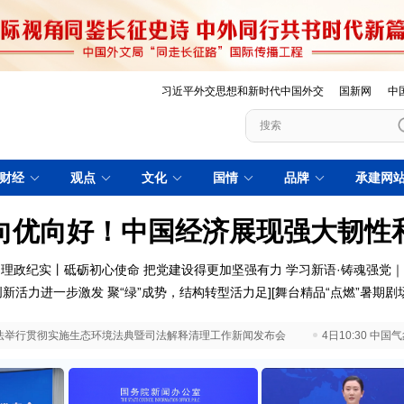
习近平外交思想和新时代中国外交
国新网
中
财经
观点
文化
国情
品牌
承建网
向优向好！中国经济展现强大韧性
理政纪实丨砥砺初心使命 把党建设得更加坚强有力
学习新语·铸魂强党
创新活力进一步激发
聚“绿”成势，结构转型活力足
][
舞台精品“点燃”暑期剧
 最高法举行贯彻实施生态环境法典暨司法解释清理工作新闻发布会
4日10:30 中