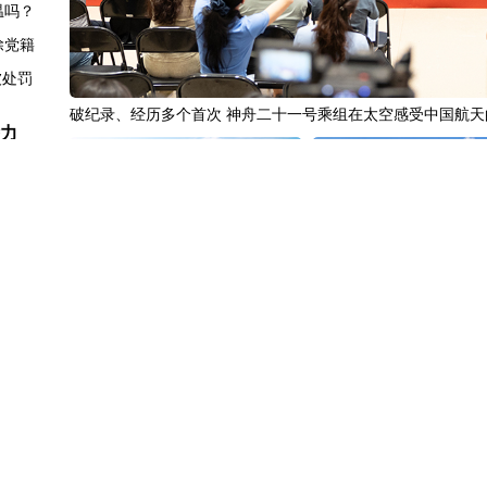
温吗？
除党籍
被处罚
破纪录、经历多个首次 神舟二十一号乘组在太空感受中国航天
潜力
创新高
0%
.23%
回应
中国3分钟
|
在雄安，看见“城市让
微视频丨奋进开新局 实干
登记
生活更美好”
行细节
发生争执
报活动
休假”
中国访谈
|
“十五五”时期应对气候
中国3分钟
|
85年后，我