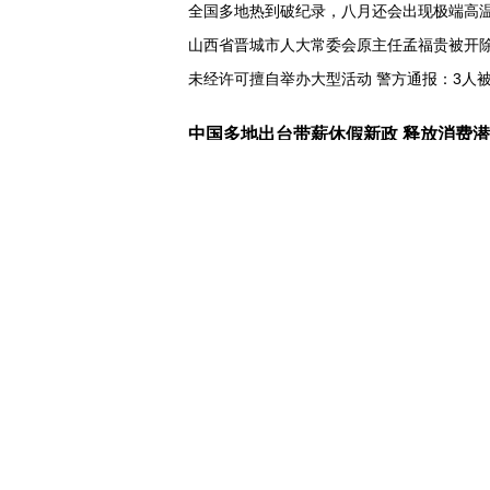
全国多地热到破纪录，八月还会出现极端高
山西省晋城市人大常委会原主任孟福贵被开
未经许可擅自举办大型活动 警方通报：3人
，在上海感受具身智能发展活力
中国多地出台带薪休假新政 释放消费
入境游火热 前7月北京离境退税各项数据均
我国自阿根廷进口的牛肉已达到规定数量的5
上半年我国黄金消费量511.412吨，同比增长1
AI客服承诺不实、人工客服接入困难 中消协
数据有了“身份证” 我国正稳步推进数据产权
协议接近达成 伊朗披露海峡新航道通
白宫否认特朗普与赫格塞思因弹药库存短缺
美媒称美国增派人手 在古巴加大力度开展情
巴西降级与阿根廷关系 阿称驻巴大使将“回国