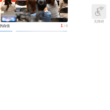
无障碍
1
的自信
/
8
大科学装置强流重离子加速
挑大梁
中国名医
|
北京中医医院佟庆:有一
种内分泌紊乱叫“多囊”
们为何仍
中国访谈
|
杰弗里·格林：飞虎队的