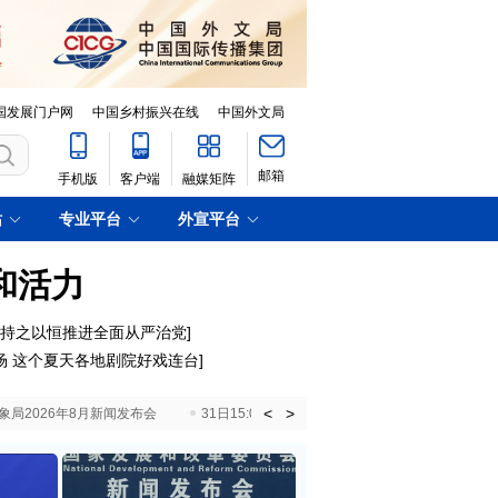
国发展门户网
中国乡村振兴在线
中国外文局
邮箱
手机版
客户端
融媒矩阵
站
专业平台
外宣平台
和活力
｜持之以恒推进全面从严治党
]
场 这个夏天各地剧院好戏连台
]
<
>
国气象局2026年8月新闻发布会
31日15:00 国新办就加快推动“十五五”时期退