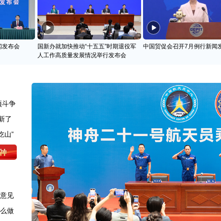
闻发布会
国新办就加快推动“十五五”时期退役军
中国贸促会召开7月例行新闻
人工作高质量发展情况举行发布会
项斗争
新了
吃山”
求意见
怎么做