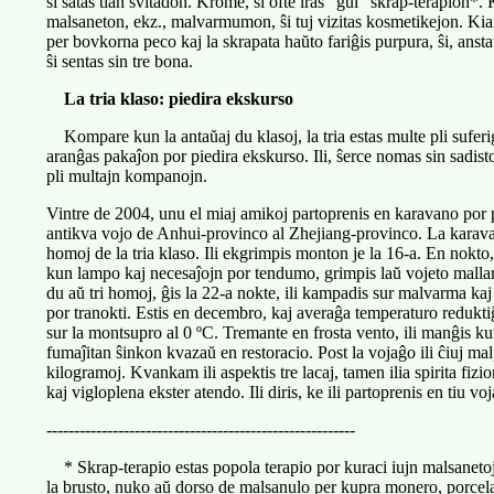
ŝi ŝatas tian ŝvitadon. Krome, ŝi ofte iras “ĝui” skrap-terapion*. 
malsaneton, ekz., malvarmumon, ŝi tuj vizitas kosmetikejon. Kia
per bovkorna peco kaj la skrapata haŭto fariĝis purpura, ŝi, anstat
ŝi sentas sin tre bona.
La tria klaso: piedira ekskurso
Kompare kun la antaŭaj du klasoj, la tria estas multe pli suferig
aranĝas pakaĵon por piedira ekskurso. Ili, ŝerce nomas sin sadisto
pli multajn kompanojn.
Vintre de 2004, unu el miaj amikoj partoprenis en karavano por p
antikva vojo de Anhui-provinco al Zhejiang-provinco. La karavan
homoj de la tria klaso. Ili ekgrimpis monton je la 16-a. En nokto,
kun lampo kaj necesaĵojn por tendumo, grimpis laŭ vojeto mallar
du aŭ tri homoj, ĝis la 22-a nokte, ili kampadis sur malvarma k
por tranokti. Estis en decembro, kaj averaĝa temperaturo reduktiĝ
sur la montsupro al 0 ºC. Tremante en frosta vento, ili manĝis ku
fumaĵitan ŝinkon kvazaŭ en restoracio. Post la vojaĝo ili ĉiuj mal
kilogramoj. Kvankam ili aspektis tre lacaj, tamen ilia spirita fizi
kaj vigloplena ekster atendo. Ili diris, ke ili partoprenis en tiu vo
--------------------------------------------------------
* Skrap-terapio estas popola terapio por kuraci iujn malsaneto
la brusto, nuko aŭ dorso de malsanulo per kupra monero, porcel