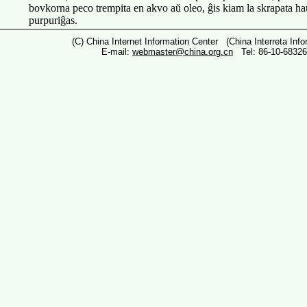
bovkorna peco trempita en akvo aŭ oleo, ĝis kiam la skrapata ha
purpuriĝas.
(C) China Internet Information Center (China Interreta Inf
E-mail:
webmaster@china.org.cn
Tel: 86-10-6832