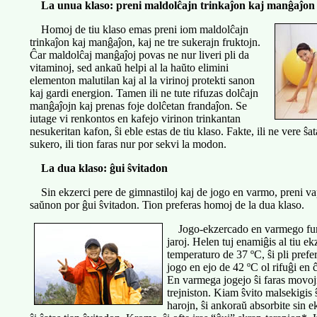
La unua klaso: preni maldolĉajn trinkaĵon kaj manĝaĵon
Homoj de tiu klaso emas preni iom maldolĉajn
trinkaĵon kaj manĝaĵon, kaj ne tre sukerajn fruktojn.
Ĉar maldolĉaj manĝaĵoj povas ne nur liveri pli da
vitaminoj, sed ankaŭ helpi al la haŭto elimini
elementon malutilan kaj al la virinoj protekti sanon
kaj gardi energion. Tamen ili ne tute rifuzas dolĉajn
manĝaĵojn kaj prenas foje dolĉetan frandaĵon. Se
iutage vi renkontos en kafejo virinon trinkantan
nesukeritan kafon, ŝi eble estas de tiu klaso. Fakte, ili ne vere ŝa
sukero, ili tion faras nur por sekvi la modon.
La dua klaso: ĝui ŝvitadon
Sin ekzerci pere de gimnastiloj kaj de jogo en varmo, preni v
saŭnon por ĝui ŝvitadon. Tion preferas homoj de la dua klaso.
Jogo-ekzercado en varmego furor
jaroj. Helen tuj enamiĝis al tiu ek
temperaturo de 37 ºC, ŝi pli prefer
jogo en ejo de 42 ºC ol rifuĝi en 
En varmega jogejo ŝi faras movoj
trejniston. Kiam ŝvito malsekigis 
harojn, ŝi ankoraŭ absorbite sin ek