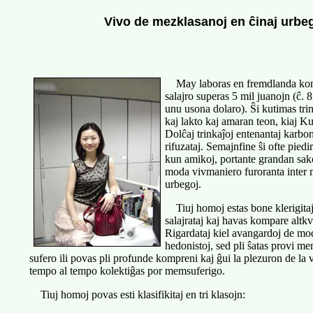
Vivo de mezklasanoj en ĉinaj urbe
May laboras en fremdlanda kom
salajro superas 5 mil juanojn (ĉ. 8
unu usona dolaro). Ŝi kutimas tri
kaj lakto kaj amaran teon, kiaj 
Dolĉaj trinkaĵoj entenantaj karbo
rifuzataj. Semajnfine ŝi ofte pied
kun amikoj, portante grandan sak
moda vivmaniero furoranta inter 
urbegoj.
Tiuj homoj estas bone klerigitaj
salajrataj kaj havas kompare altkva
Rigardataj kiel avangardoj de moda
hedonistoj, sed pli ŝatas provi me
sufero ili povas pli profunde kompreni kaj ĝui la plezuron de la vi
tempo al tempo kolektiĝas por memsuferigo.
Tiuj homoj povas esti klasifikitaj en tri klasojn: