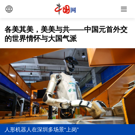
各美其美，美美与共——中国元首外交
的世界情怀与大国气派
真理之光，何以能照亮复兴之路？
1元撬动15.77元！银幕之外，千亿级市场全面爆发