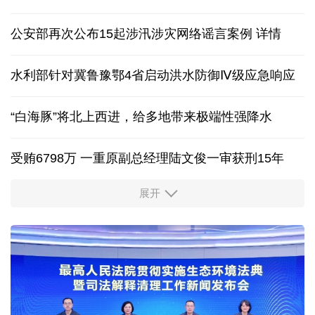
新能源汽车产业链协同发力 产业升级筑牢增长支点
特朗普对外加征关税，为何在国内遭到围攻？
中国网评 | 中国反制体系已成熟，美西方别再误判
公安部再次公布15起涉汛涉灾网络谣言案例
详情
水利部针对冀鲁豫鄂4省启动洪水防御Ⅳ级应急响应
“白海豚”将北上西进，给多地带来极端性强降水
受贿6798万 一重原副总经理陆文俊一审获刑15年
展开
从中国空调热销欧洲，看中国制造惠及全球