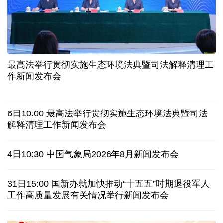
二季度中国清洁能源建设景气指数处于较景气区间
服贸会进入倒计时一个月 180余项创新成果将发布
非必要不乱花 医保个人账户里的钱如何用在刀刃上
"校园贷"换上"新马甲" 警惕暑假期间网络消费陷阱
最高法举行贯彻实施生态环境法典暨司法解释清理工
2026暑期档票房破85亿 已连续30天单日票房破亿
作新闻发布会
美国要"换牌" 伊朗"换将" 美伊博弈变数犹存
6日10:00 最高法举行贯彻实施生态环境法典暨司法
探访泰缅“死亡铁路”，见证日本军国主义侵略罪行
解释清理工作新闻发布会