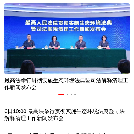
近346亿元 广东电网交出上半年投资建设亮眼答卷
31省份上半年外贸成绩单出炉 见证产业提质跃迁
比一张A4纸还要薄！我国高端钢材迎来密集突破
让药品更好触达患者 多款新药选择网络平台首发
最高法举行贯彻实施生态环境法典暨司法解释清理工
7月份中国仓储指数保持扩张 行业运行韧性较强
作新闻发布会
日本"再军事化"妄动是地区和平稳定真正威胁
6日10:00 最高法举行贯彻实施生态环境法典暨司法
乌总统呼吁向乌提供更多导弹 特朗普：我们也想要
解释清理工作新闻发布会
日本广岛废墟旁响起抗议声：勿忘历史、拒绝拥核