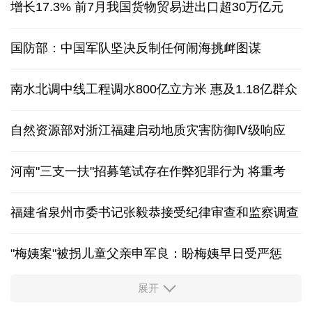
增长17.3% 前7月我国货物贸易进出口超30万亿元
国防部：中国军队坚决反制任何闹海挑衅图谋
南水北调中线工程调水800亿立方米 惠及1.18亿群众
自然资源部对浙江福建启动地质灾害防御Ⅳ级响应
河南"三支一扶"招募笔试存在作弊犯罪行为
将重考
福建省泉州市委书记张毅恭接受纪律审查和监察调查
"梅姨案"被拐儿童父亲申军良：盼梅姨早日受严惩
展开
东航：国内客票提前14天免费退改