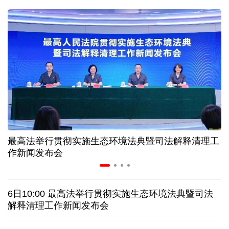
球票撬动全城消费 赛事经济如何将"流量"变"增量"
第五届数贸会将首设Token专区 探索算力贸易新路径
北京：非京籍家庭购房社保个税缴纳年限下调为一年
近346亿元 广东电网交出上半年投资建设亮眼答卷
最高法举行贯彻实施生态环境法典暨司法解释清理工
31省份上半年外贸成绩单出炉 见证产业提质跃迁
作新闻发布会
乌克兰石油公司设施遭遇大规模袭击
6日10:00 最高法举行贯彻实施生态环境法典暨司法
俄黑客称获取北约直接参与袭击俄领土的书面证据
解释清理工作新闻发布会