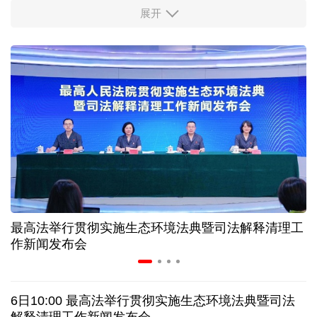
展开
柔性制造，高效匹配差异化需求
上海打通脑机接口技术走向市场的“三道关”
活力中国调研行｜江淮大地，科技成果正落地生“金”
上半年规模以上工业中小企业增加值同比增长5.8%
从纪念馆到采油一线，新时代石油人这样传承铁人精
神
最高法举行贯彻实施生态环境法典暨司法解释清理工
作新闻发布会
创新涌动，坚韧向前——解读前7个月我国外贸成绩
单
6日10:00 最高法举行贯彻实施生态环境法典暨司法
日本执政当局应停止在核问题上玩火