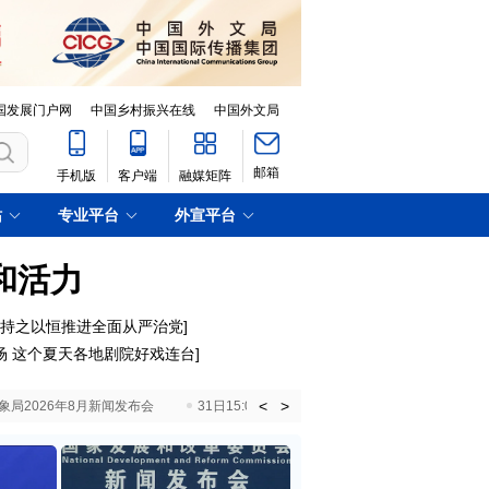
国发展门户网
中国乡村振兴在线
中国外文局
邮箱
手机版
客户端
融媒矩阵
站
专业平台
外宣平台
和活力
｜持之以恒推进全面从严治党
]
场 这个夏天各地剧院好戏连台
]
<
>
国气象局2026年8月新闻发布会
31日15:00 国新办就加快推动“十五五”时期退