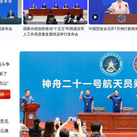
闻发布会
国新办就加快推动“十五五”时期退役军
中国贸促会召开7月例行新闻
人工作高质量发展情况举行发布会
项斗争
新了
吃山”
求意见
怎么做