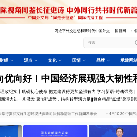
习近平外交思想和新时代中国外交
国新网
中
财经
观点
文化
国情
品牌
承建网
向优向好！中国经济展现强大韧性
理政纪实丨砥砺初心使命 把党建设得更加坚强有力
学习新语·铸魂强党
创新活力进一步激发
聚“绿”成势，结构转型活力足
][
舞台精品“点燃”暑期剧
 最高法举行贯彻实施生态环境法典暨司法解释清理工作新闻发布会
4日10:30 中