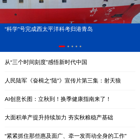
“科学”号完成西太平洋科考归港青岛
从“三个时间刻度”感悟新时代中国
人民陆军《奋楫之“陆”》宣传片第三集：射天狼
AI创意长图：立秋到！换季健康指南来了！
大面积单产提升持续加力 夯实秋粮稳产基础
“紧紧抓住那些惠及面广、牵一发而动全身的工作”