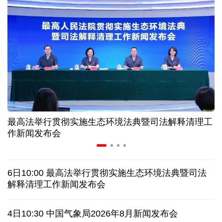
高温下用电负荷创新高 解码今夏的清凉底气
活力中国调研行丨弯道超车 如何“皖”美提速
7月份中国仓储指数保持扩张 行业运行韧性较强
小球赛撬动大消费 体育赛事激活城市发展新动能
最高法举行贯彻实施生态环境法典暨司法解释清理工
“电影+文旅”深度融合 光影经济撬动暑期消费新蓝海
作新闻发布会
日本执政当局应停止在核问题上玩火
6日10:00 最高法举行贯彻实施生态环境法典暨司法
俄黑客称获取北约直接参与袭击俄领土证据
解释清理工作新闻发布会
全球媒体聚焦︱外媒：美国劳动力市场正在走弱
4日10:30 中国气象局2026年8月新闻发布会