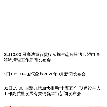
31省份上半年外贸成绩单出炉 见证产业提质跃迁
比一张A4纸还要薄！我国高端钢材迎来密集突破
让药品更好触达患者 多款新药选择网络平台首发
7月份中国仓储指数保持扩张 行业运行韧性较强
最高法举行贯彻实施生态环境法典暨司法解释清理工
金价大反弹！黄金以旧换新业务火热，记者探访
作新闻发布会
日本新版《防卫白皮书》，满篇野心和谎言
6日10:00 最高法举行贯彻实施生态环境法典暨司法
特朗普再签行政令 禁止“生育旅游”收紧“出生公民权”
解释清理工作新闻发布会