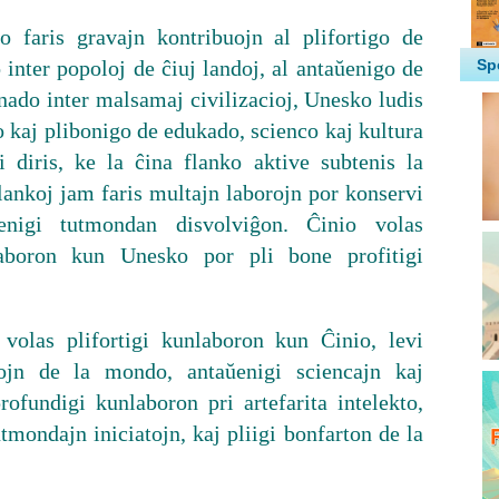
o faris gravajn kontribuojn al plifortigo de
inter popoloj de ĉiuj landoj, al antaŭenigo de
rnado inter malsamaj civilizacioj, Unesko ludis
 kaj plibonigo de edukado, scienco kaj kultura
 diris, ke la ĉina flanko aktive subtenis la
ankoj jam faris multajn laborojn por konservi
nigi tutmondan disvolviĝon. Ĉinio volas
laboron kun Unesko por pli bone profitigi
volas plifortigi kunlaboron kun Ĉinio, levi
ojn de la mondo, antaŭenigi sciencajn kaj
rofundigi kunlaboron pri artefarita intelekto,
tmondajn iniciatojn, kaj pliigi bonfarton de la