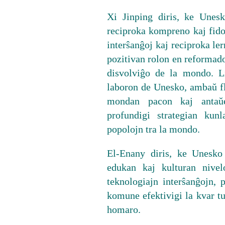
Xi Jinping diris, ke Unesk
reciproka kompreno kaj fido 
interŝanĝoj kaj reciproka le
pozitivan rolon en reformado
disvolviĝo de la mondo. Li
laboron de Unesko, ambaŭ fl
mondan pacon kaj antaŭe
profundigi strategian kun
popolojn tra la mondo.
El-Enany diris, ke Unesko 
edukan kaj kulturan nivel
teknologiajn interŝanĝojn, p
komune efektivigi la kvar tu
homaro.