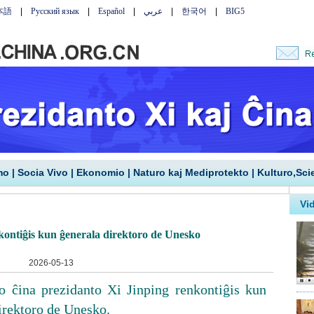
mo
|
Socia Vivo
|
Ekonomio
|
Naturo kaj Mediprotekto
|
Kulturo,Sci
kontiĝis kun ĝenerala direktoro de Unesko
2026-05-13
 ĉina prezidanto Xi Jinping renkontiĝis kun
irektoro de Unesko.