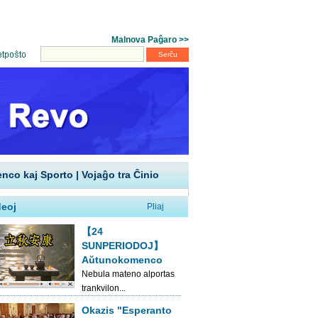
enco kaj Sporto
|
Vojaĝo tra Ĉinio