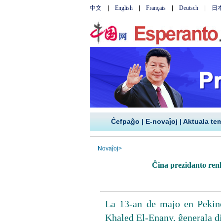
Ĉefpaĝo
|
E-novaĵoj
|
Aktuala te
Novaĵoj
>
Ĉina prezidanto ren
La 13-an de majo en Pekino
Khaled El-Enany, ĝenerala d