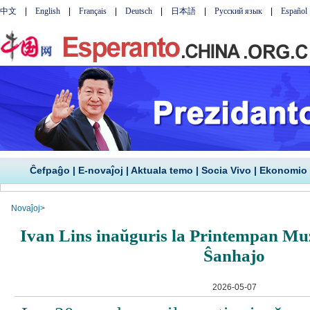
Ĉefpaĝo
|
E-novaĵoj
|
Aktuala temo
|
Socia Vivo
|
Ekonomio
Novaĵoj
>
Ivan Lins inaŭguris la Printempan Muz
Ŝanhajo
2026-05-07