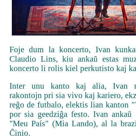
Foje dum la koncerto, Ivan kunkan
Claudio Lins, kiu ankaŭ estas muz
koncerto li rolis kiel perkutisto kaj ka
Inter unu kanto kaj alia, Ivan 
rakontojn pri sia vivo kaj kariero, ek
reĝo de futbalo, elektis lian kanton 
por sia geedziĝa festo. Ivan ankaŭ 
"Meu País" (Mia Lando), al la brazi
Ĉinio.