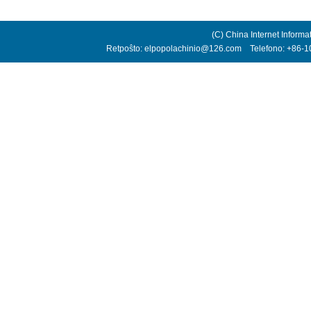
(C) China Internet Informa
Retpoŝto: elpopolachinio@126.com Telefono: +86-10