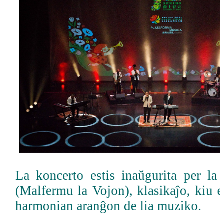
La koncerto estis inaŭgurita per l
(Malfermu la Vojon), klasikaĵo, kiu
harmonian aranĝon de lia muziko.