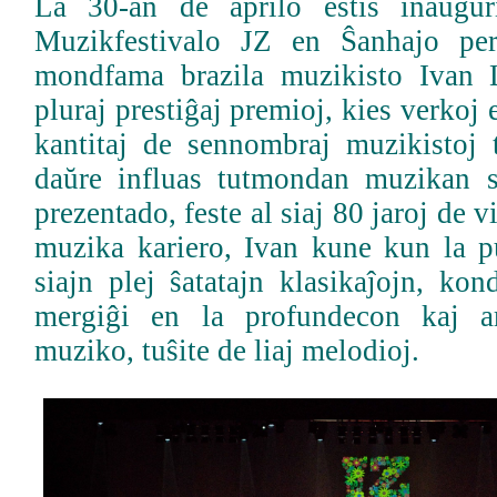
La 30-an de aprilo estis inaŭgur
Muzikfestivalo JZ en Ŝanhajo pe
mondfama brazila muzikisto Ivan L
pluraj prestiĝaj premioj, kies verkoj es
kantitaj de sennombraj muzikistoj
daŭre influas tutmondan muzikan s
prezentado, feste al siaj 80 jaroj de v
muzika kariero, Ivan kune kun la 
siajn plej ŝatatajn klasikaĵojn, ko
mergiĝi en la profundecon kaj a
muziko, tuŝite de liaj melodioj.