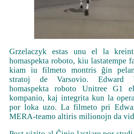
Grzelaczyk estas unu el la krein
homaspekta roboto, kiu lastatempe fa
kiam iu filmeto montris ĝin pelan
stratoj de Varsovio. Edward 
homaspekta roboto Unitree G1 el
kompanio, kaj integrita kun la op
por loka uzo. La filmeto pri Edwa
MERA-teamo altiris milionojn da vido
Post vizito al Ĉinio lastjare por stu