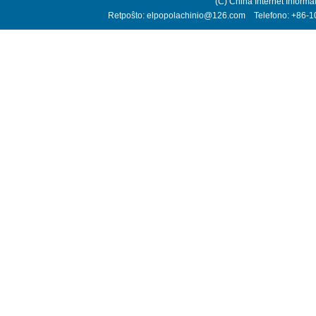
(C) China Internet Informa
Retpoŝto: elpopolachinio@126.com Telefono: +86-10