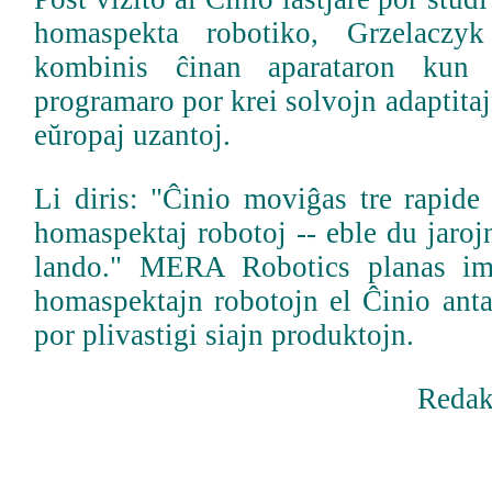
homaspekta robotiko, Grzelaczy
kombinis ĉinan aparataron kun n
programaro por krei solvojn adaptitaj
eŭropaj uzantoj.
Li diris: "Ĉinio moviĝas tre rapide
homaspektaj robotoj -- eble du jarojn
lando." MERA Robotics planas im
homaspektajn robotojn el Ĉinio anta
por plivastigi siajn produktojn.
Redak