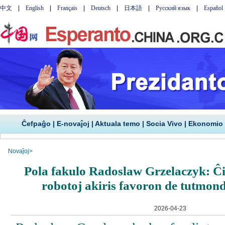
Ĉefpaĝo
|
E-novaĵoj
|
Aktuala temo
|
Socia Vivo
|
Ekonomio
Novaĵoj
>
Pola fakulo Radoslaw Grzelaczyk: Ĉ
robotoj akiris favoron de tutmon
2026-04-23