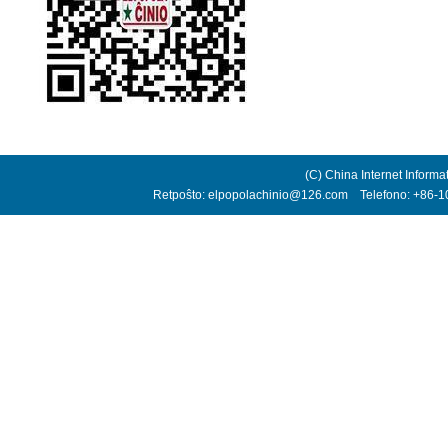
(C) China Internet Informa
Retpoŝto: elpopolachinio@126.com Telefono: +86-10