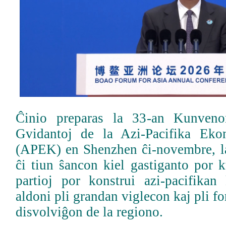
Ĉinio preparas la 33-an Kunven
Gvidantoj de la Azi-Pacifika Ek
(APEK) en Shenzhen ĉi-novembre, la
ĉi tiun ŝancon kiel gastiganto por 
partioj por konstrui azi-pacifika
aldoni pli grandan viglecon kaj pli f
disvolviĝon de la regiono.