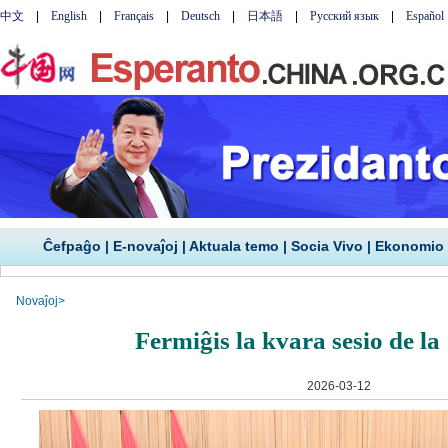
Ĉefpaĝo
|
E-novaĵoj
|
Aktuala temo
|
Socia Vivo
|
Ekonomio
Novaĵoj
>
Fermiĝis la kvara sesio de l
2026-03-12