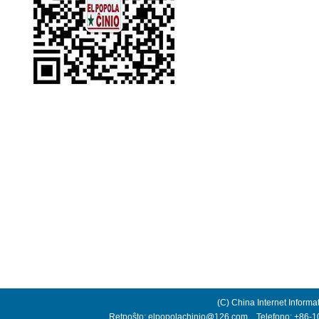
(C) China Internet Informa
Retpoŝto: elpopolachinio@126.com Telefono: +86-10