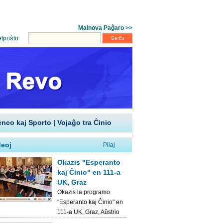
enco kaj Sporto
|
Vojaĝo tra Ĉinio