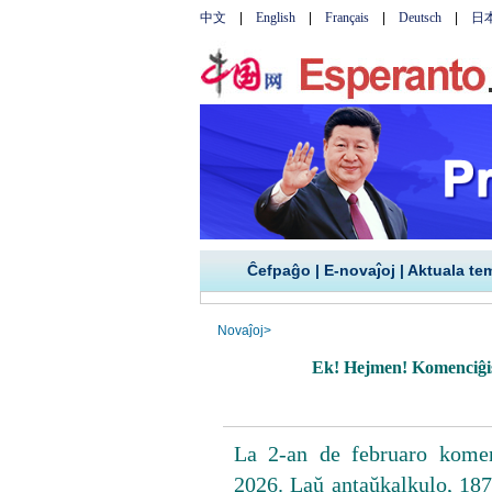
Ĉefpaĝo
|
E-novaĵoj
|
Aktuala te
Novaĵoj
>
Ek! Hejmen! Komenciĝis
La 2-an de februaro komen
2026. Laŭ antaŭkalkulo, 187