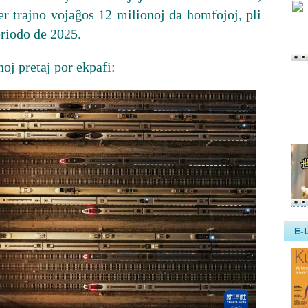
er trajno vojaĝos 12 milionoj da homfojoj, pli
eriodo de 2025.
jnoj pretaj por ekpafi: