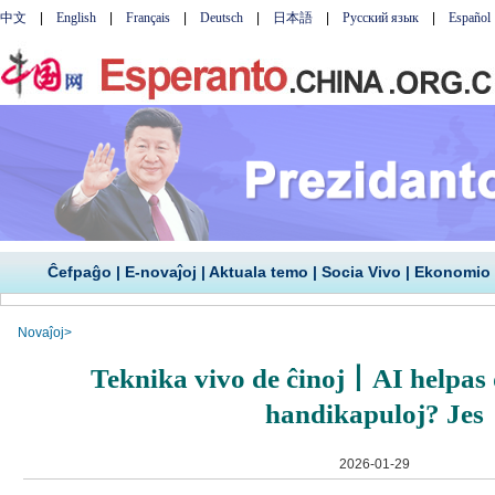
Ĉefpaĝo
|
E-novaĵoj
|
Aktuala temo
|
Socia Vivo
|
Ekonomio
Novaĵoj
>
Teknika vivo de ĉinoj丨AI helpas 
handikapuloj? Jes
2026-01-29