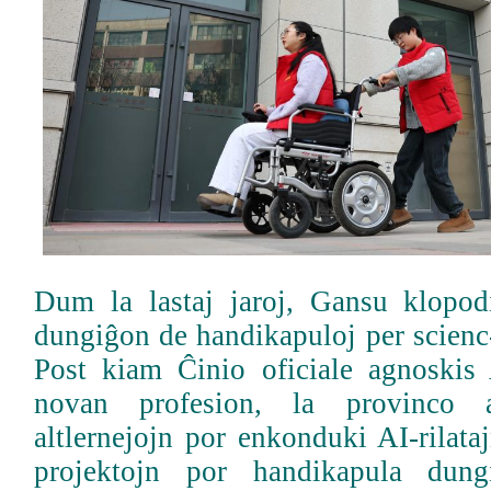
Dum la lastaj jaroj, Gansu klopodi
dungiĝon de handikapuloj per scienc
Post kiam Ĉinio oficiale agnoskis A
novan profesion, la provinco a
altlernejojn por enkonduki AI-rilata
projektojn por handikapula dungi