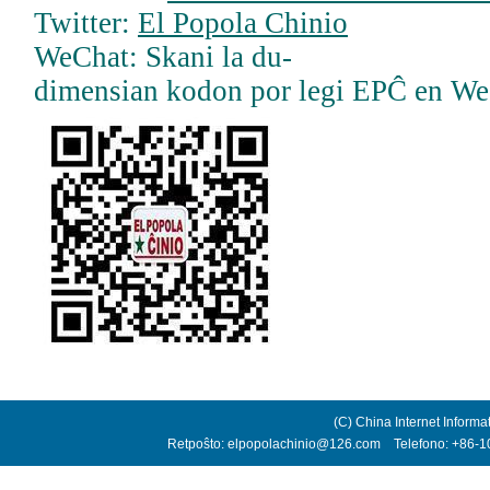
Twitter:
El Popola Chinio
WeChat: Skani la du-
dimensian kodon por legi EPĈ en W
(C) China Internet Informa
Retpoŝto: elpopolachinio@126.com Telefono: +86-10