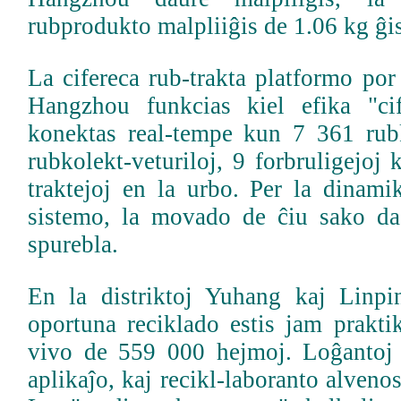
rubprodukto malpliiĝis de 1.06 kg ĝi
La cifereca rub-trakta platformo por
Hangzhou funkcias kiel efika "cif
konektas real-tempe kun 7 361 rub
rubkolekt-veturiloj, 9 forbruligejoj
traktejoj en la urbo. Per la dinami
sistemo, la movado de ĉiu sako da
spurebla.
En la distriktoj Yuhang kaj Linp
oportuna reciklado estis jam prakti
vivo de 559 000 hejmoj. Loĝantoj
aplikaĵo, kaj recikl-laboranto alveno