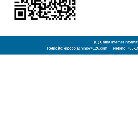
(C) China Internet Informa
Retpoŝto: elpopolachinio@126.com Telefono: +86-10