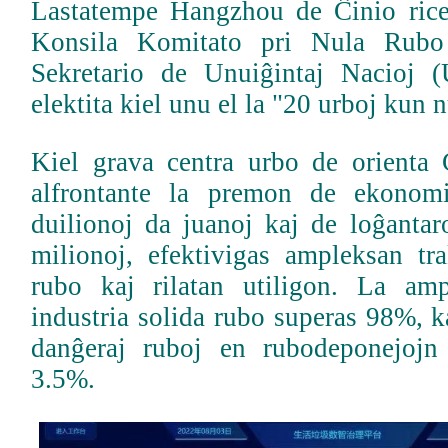
Lastatempe Hangzhou de Ĉinio rice
Konsila Komitato pri Nula Rubo
Sekretario de Unuiĝintaj Nacioj (
elektita kiel unu el la "20 urboj kun 
Kiel grava centra urbo de orienta
alfrontante la premon de ekonom
duilionoj da juanoj kaj de loĝantar
milionoj, efektivigas ampleksan tr
rubo kaj rilatan utiligon. La amp
industria solida rubo superas 98%, k
danĝeraj ruboj en rubodeponejojn 
3.5%.