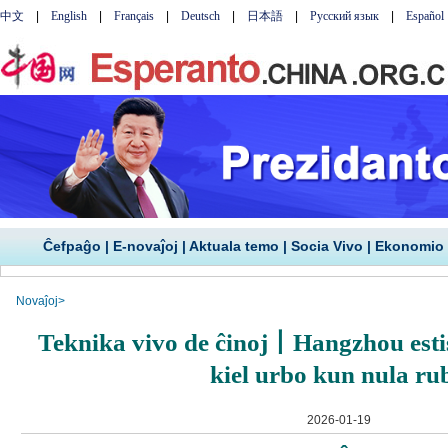
Ĉefpaĝo
|
E-novaĵoj
|
Aktuala temo
|
Socia Vivo
|
Ekonomio
Novaĵoj
>
Teknika vivo de ĉinoj丨Hangzhou esti
kiel urbo kun nula ru
2026-01-19