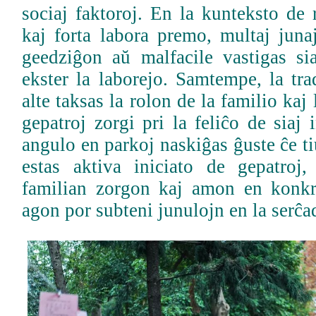
sociaj faktoroj. En la kunteksto de
kaj forta labora premo, multaj juna
geedziĝon aŭ malfacile vastigas sia
ekster la laborejo. Samtempe, la tra
alte taksas la rolon de la familio ka
gepatroj zorgi pri la feliĉo de siaj 
angulo en parkoj naskiĝas ĝuste ĉe ti
estas aktiva iniciato de gepatroj,
familian zorgon kaj amon en kon
agon por subteni junulojn en la serĉa