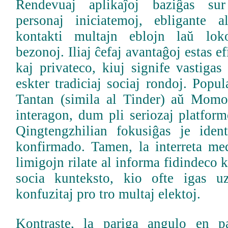
Rendevuaj aplikaĵoj baziĝas sur
personaj iniciatemoj, ebligante a
kontakti multajn eblojn laŭ loko
bezonoj. Iliaj ĉefaj avantaĝoj estas e
kaj privateco, kiuj signife vastigas
eskter tradiciaj sociaj rondoj. Popul
Tantan (simila al Tinder) aŭ Momo
interagon, dum pli seriozaj platfor
Qingtengzhilian fokusiĝas je iden
konfirmado. Tamen, la interreta me
limigojn rilate al informa fidindeco 
socia kunteksto, kio ofte igas uz
konfuzitaj pro tro multaj elektoj.
Kontraste, la pariga angulo en p