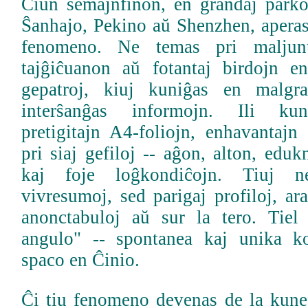
Ĉiun semajnfinon, en grandaj parko
Ŝanhajo, Pekino aŭ Shenzhen, aperas
fenomeno. Ne temas pri maljunul
tajĝiĉuanon aŭ fotantaj birdojn e
gepatroj, kiuj kuniĝas en malgr
interŝanĝas informojn. Ili ku
pretigitajn A4-foliojn, enhavantajn
pri siaj gefiloj -- aĝon, alton, eduk
kaj foje loĝkondiĉojn. Tiuj n
vivresumoj, sed parigaj profiloj, ara
anonctabuloj aŭ sur la tero. Tiel
angulo" -- spontanea kaj unika 
spaco en Ĉinio.
Ĉi tiu fenomeno devenas de la kune