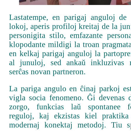
Lastatempe, en parigaj anguloj de 
lokoj, aperis profiloj kreitaj de la j
personigita stilo, emfazante person
klopodante mildigi la troan pragmat
en kelkaj parigaj anguloj la partopr
al junuloj, sed ankaŭ inkluzivas 
serĉas novan partneron.
La pariga angulo en ĉinaj parkoj es
vigla socia fenomeno. Ĝi devenas d
zorgo, funkcias laŭ spontanee f
reguloj, kaj ekzistas kiel prakti
modernaj konektaj metodoj. Tiu sp