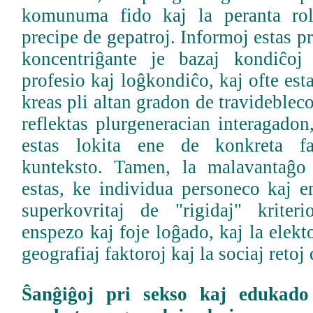
komunuma fido kaj la peranta rol
precipe de gepatroj. Informoj estas p
koncentriĝante je bazaj kondiĉoj 
profesio kaj loĝkondiĉo, kaj ofte est
kreas pli altan gradon de travideblec
reflektas plurgeneracian interagado
estas lokita ene de konkreta fa
kunteksto. Tamen, la malavantaĝo
estas, ke individua personeco kaj e
superkovritaj de "rigidaj" kriteri
enspezo kaj foje loĝado, kaj la elekt
geografiaj faktoroj kaj la sociaj retoj
Ŝanĝiĝoj pri sekso kaj edukado