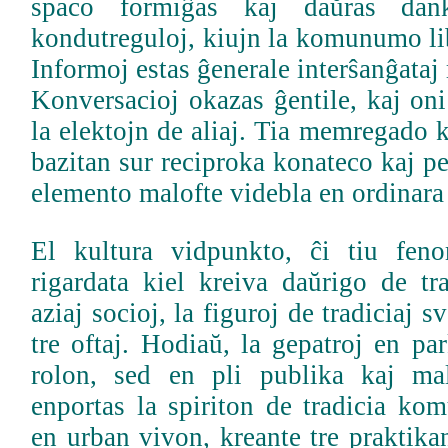
spaco formiĝas kaj daŭras dank
kondutreguloj, kiujn la komunumo li
Informoj estas ĝenerale interŝanĝataj
Konversacioj okazas ĝentile, kaj on
la elektojn de aliaj. Tia memregado k
bazitan sur reciproka konateco kaj pe
elemento malofte videbla en ordinara
El kultura vidpunkto, ĉi tiu fen
rigardata kiel kreiva daŭrigo de tr
aziaj socioj, la figuroj de tradiciaj sv
tre oftaj. Hodiaŭ, la gepatroj en pa
rolon, sed en pli publika kaj mal
enportas la spiriton de tradicia ko
en urban vivon, kreante tre praktik