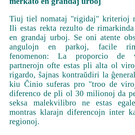
merkato en grandaj urboj
Tiuj tiel nomataj "rigidaj" kriterioj
Ili estas rekta rezulto de rimarkind
en grandaj urboj. Se oni atente obs
angulojn en parkoj, facile rim
fenomenon: La proporcio de vi
partnerojn ofte estas pli alta ol vir
rigardo, ŝajnas kontraŭdiri la ĝenera
kiu Ĉinio suferas pro "troo de viro
diferenco de pli ol 30 milionoj da pe
seksa malekvilibro ne estas egale
montras klarajn diferencojn inter k
regionoj.