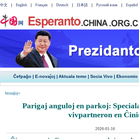
Ĉefpaĝo
|
E-novaĵoj
|
Aktuala temo
|
Socia Vivo
|
Ekonomio
Novaĵoj
>
Parigaj anguloj en parkoj: Special
vivpartneron en Ĉini
2026-01-16