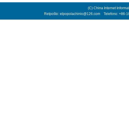
(C) China Internet Informa
Retpoŝto: elpopolachinio@126.com Telefono: +86-10