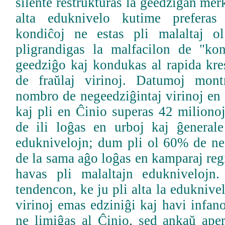
silente restrukturas la geedziĝan mer
alta eduknivelo kutime preferas 
kondiĉoj ne estas pli malaltaj ol
pligrandigas la malfacilon de "ko
geedziĝo kaj kondukas al rapida kr
de fraŭlaj virinoj. Datumoj mon
nombro de negeedziĝintaj virinoj en 
kaj pli en Ĉinio superas 42 miliono
de ili loĝas en urboj kaj ĝenerale
eduknivelojn; dum pli ol 60% de neg
de la sama aĝo loĝas en kamparaj reg
havas pli malaltajn eduknivelojn.
tendencon, ke ju pli alta la eduknive
virinoj emas edziniĝi kaj havi infa
ne limiĝas al Ĉinio, sed ankaŭ aper