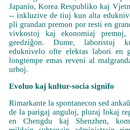
Japanio, Korea Respubliko kaj Vjetn
-- inkluzive de tiuj kun alta edukniv
pli grandan premon por resti en grand
vivkostoj kaj ekonomiaj premoj, 
geedziĝon. Dume, laboristoj k
eduknivelo ofte elektas labori en 
longtempe emas reveni al malgrand
urboj.
Evoluo kaj kultur-socia signifo
Rimarkante la spontanecon sed ankaŭ
de la parigaj anguloj, pluraj lokaj r
en Chengdu kaj Shenzhen, kome
mildajn subtenajn administrajn rim