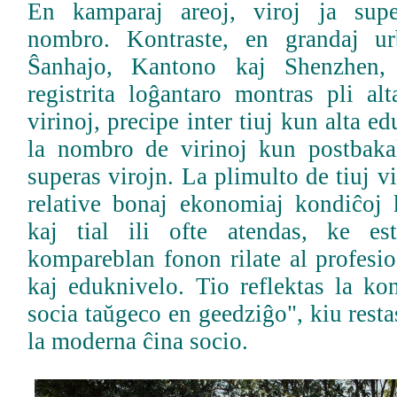
En kamparaj areoj, viroj ja supe
nombro. Kontraste, en grandaj ur
Ŝanhajo, Kantono kaj Shenzhen, 
registrita loĝantaro montras pli al
virinoj, precipe inter tiuj kun alta edu
la nombro de virinoj kun postbaka
superas virojn. La plimulto de tiuj v
relative bonaj ekonomiaj kondiĉoj 
kaj tial ili ofte atendas, ke e
kompareblan fonon rilate al profesi
kaj eduknivelo. Tio reflektas la ko
socia taŭgeco en geedziĝo", kiu resta
la moderna ĉina socio.