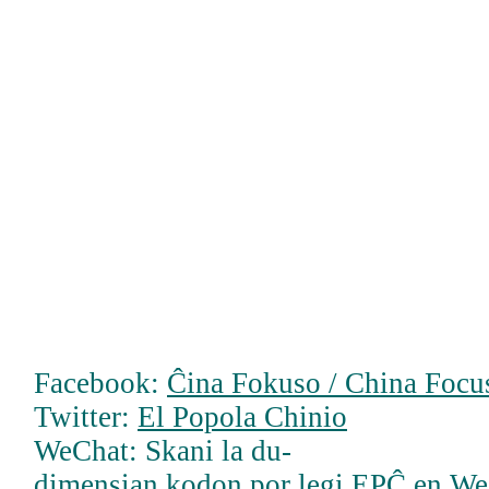
Facebook:
Ĉina Fokuso / China Focus
Twitter:
El Popola Chinio
WeChat: Skani la du-
dimensian kodon por legi EPĈ en W