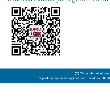
(C) China Internet Informa
Retpoŝto: elpopolachinio@126.com Telefono: +86-10