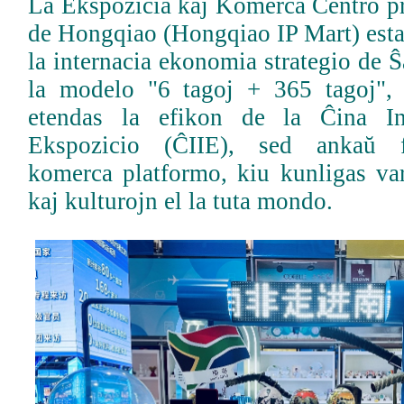
La Ekspozicia kaj Komerca Centro pr
de Hongqiao (Hongqiao IP Mart) esta
la internacia ekonomia strategio de Ŝ
la modelo "6 tagoj + 365 tagoj", 
etendas la efikon de la Ĉina In
Ekspozicio (ĈIIE), sed ankaŭ f
komerca platformo, kiu kunligas var
kaj kulturojn el la tuta mondo.