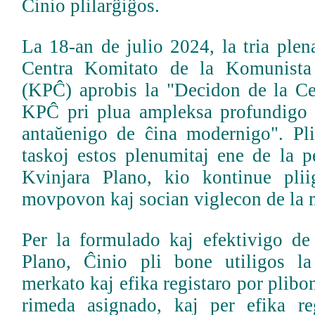
Ĉinio plilarĝiĝos.
La 18-an de julio 2024, la tria plen
Centra Komitato de la Komunista
(KPĈ) aprobis la "Decidon de la C
KPĈ pri plua ampleksa profundigo 
antaŭenigo de ĉina modernigo". Pl
taskoj estos plenumitaj ene de la p
Kvinjara Plano, kio kontinue plii
movpovon kaj socian viglecon de la 
Per la formulado kaj efektivigo de
Plano, Ĉinio pli bone utiligos la
merkato kaj efika registaro por plibo
rimeda asignado, kaj per efika re