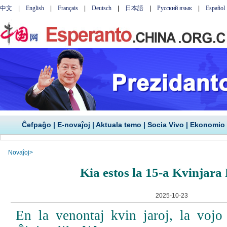
Ĉefpaĝo
|
E-novaĵoj
|
Aktuala temo
|
Socia Vivo
|
Ekonomio
Novaĵoj
>
Kia estos la 15-a Kvinjara
2025-10-23
En la venontaj kvin jaroj, la voj