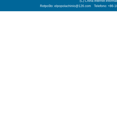
(C) China Internet Informa
Retpoŝto: elpopolachinio@126.com Telefono: +86-10