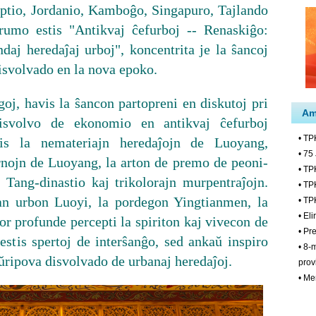
iptio, Jordanio, Kamboĝo, Singapuro, Tajlando
rumo estis "Antikvaj ĉefurboj -- Renaskiĝo:
aj heredaĵaj urboj", koncentrita je la ŝancoj
disvolvado en la nova epoko.
oj, havis la ŝancon partopreni en diskutoj pri
svolvo de ekonomio en antikvaj ĉefurboj
is la nemateriajn heredaĵojn de Luoyang,
rnojn de Luoyang, la arton de premo de peoni-
ŭ Tang-dinastio kaj trikolorajn murpentraĵojn.
van urbon Luoyi, la pordegon Yingtianmen, la
r profunde percepti la spiriton kaj vivecon de
estis spertoj de interŝanĝo, sed ankaŭ inspiro
ŭripova disvolvado de urbanaj heredaĵoj.