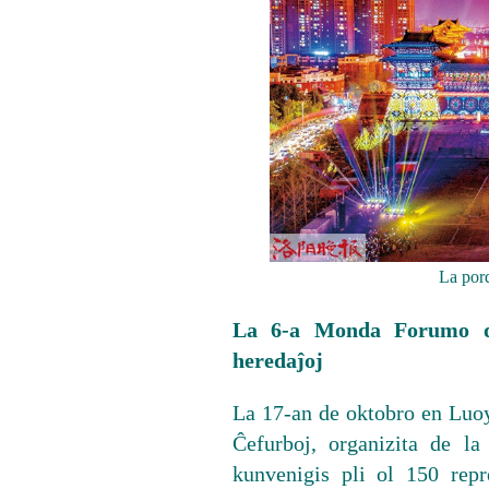
La por
La 6-a Monda Forumo de
heredaĵoj
La 17-an de oktobro en Luo
Ĉefurboj, organizita de l
kunvenigis pli ol 150 repre