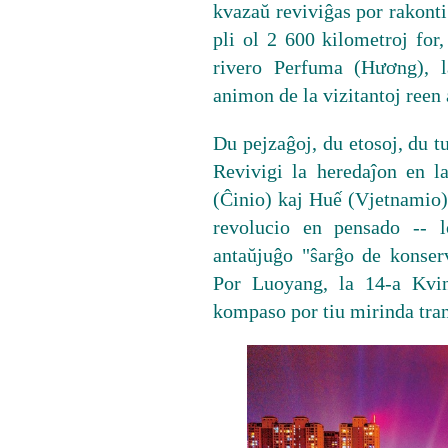
kvazaŭ reviviĝas por rakonti 
pli ol 2 600 kilometroj for
rivero Perfuma (Hương), 
animon de la vizitantoj reen 
Du pejzaĝoj, du etosoj, du 
Revivigi la heredaĵon en 
(Ĉinio) kaj Huế (Vjetnamio)
revolucio en pensado -- l
antaŭjuĝo "ŝarĝo de konser
Por Luoyang, la 14-a Kvin
kompaso por tiu mirinda tra