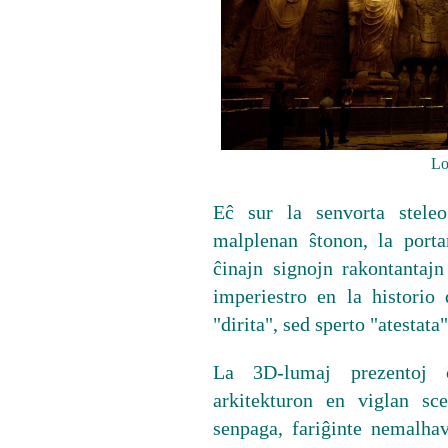
Lo
Eĉ sur la senvorta steleo
malplenan ŝtonon, la port
ĉinajn signojn rakontantajn
imperiestro en la historio 
"dirita", sed sperto "atestata"
La 3D-lumaj prezentoj 
arkitekturon en viglan sc
senpaga, fariĝinte nemalhav