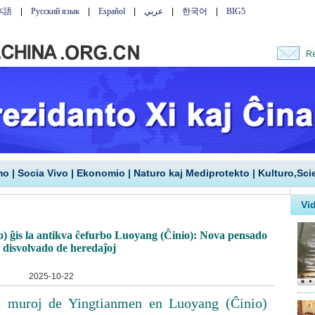
mo
|
Socia Vivo
|
Ekonomio
|
Naturo kaj Mediprotekto
|
Kulturo,Sci
) ĝis la antikva ĉefurbo Luoyang (Ĉinio): Nova pensado
i disvolvado de heredaĵoj
2025-10-22
 la muroj de Yingtianmen en Luoyang (Ĉinio)