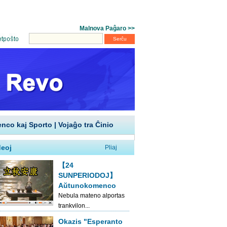
enco kaj Sporto
|
Vojaĝo tra Ĉinio