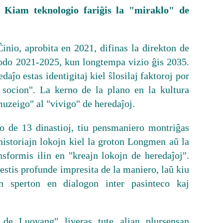
 Kiam teknologio fariĝis la "miraklo" de
inio, aprobita en 2021, difinas la direkton de
iodo 2021-2025, kun longtempa vizio ĝis 2035.
daĵo estas identigitaj kiel ŝlosilaj faktoroj por
 socion". La kerno de la plano en la kultura
muzeigo" al "vivigo" de heredaĵoj.
o de 13 dinastioj, tiu pensmaniero montriĝas
 historiajn lokojn kiel la groton Longmen aŭ la
sformis ilin en "kreajn lokojn de heredaĵoj".
 estis profunde impresita de la maniero, laŭ kiu
n sperton en dialogon inter pasinteco kaj
de Luoyang" liveras tute alian plursensan