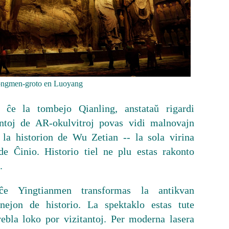
ngmen-groto en Luoyang
 ĉe la tombejo Qianling, anstataŭ rigardi
antoj de AR-okulvitroj povas vidi malnovajn
 la historion de Wu Zetian -- la sola virina
de Ĉinio. Historio tiel ne plu estas rakonto
.
ĉe Yingtianmen transformas la antikvan
enejon de historio. La spektaklo estas tute
ebla loko por vizitantoj. Per moderna lasera