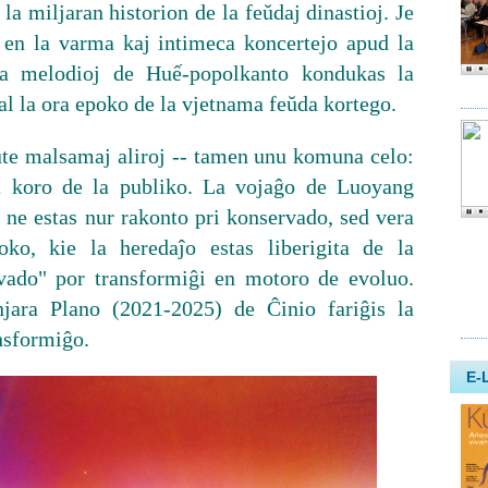
la miljaran historion de la feŭdaj dinastioj. Je
, en la varma kaj intimeca koncertejo apud la
la melodioj de Huế-popolkanto kondukas la
al la ora epoko de la vjetnama feŭda kortego.
tute malsamaj aliroj -- tamen unu komuna celo:
la koro de la publiko. La vojaĝo de Luoyang
 ne estas nur rakonto pri konservado, sed vera
oko, kie la heredaĵo estas liberigita de la
vado" por transformiĝi en motoro de evoluo.
jara Plano (2021-2025) de Ĉinio fariĝis la
nsformiĝo.