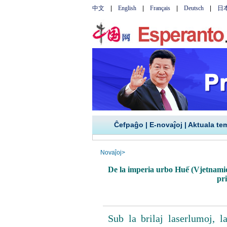
Ĉefpaĝo
|
E-novaĵoj
|
Aktuala te
Novaĵoj
>
De la imperia urbo Huế (Vjetnamio
pr
Sub la brilaj laserlumoj,