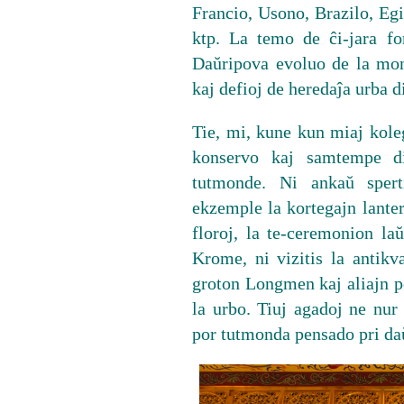
Francio, Usono, Brazilo, Eg
ktp. La temo de ĉi-jara fo
Daŭripova evoluo de la mond
kaj defioj de heredaĵa urba 
Tie, mi, kune kun miaj koleg
konservo kaj samtempe di
tutmonde. Ni ankaŭ spert
ekzemple la kortegajn lante
floroj, la te-ceremonion la
Krome, ni vizitis la antik
groton Longmen kaj aliajn po
la urbo. Tiuj agadoj ne nur 
por tutmonda pensado pri da