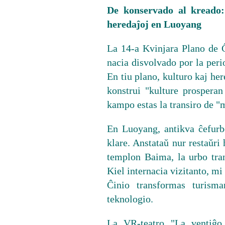
De konservado al kreado:
heredaĵoj en Luoyang
La 14-a Kvinjara Plano de Ĉ
nacia disvolvado por la per
En tiu plano, kulturo kaj here
konstrui "kulture prosperan
kampo estas la transiro de "
En Luoyang, antikva ĉefurb
klare. Anstataŭ nur restaŭri
templon Baima, la urbo tran
Kiel internacia vizitanto, mi
Ĉinio transformas turisma
teknologio.
La VR-teatro "La ventiĝo 