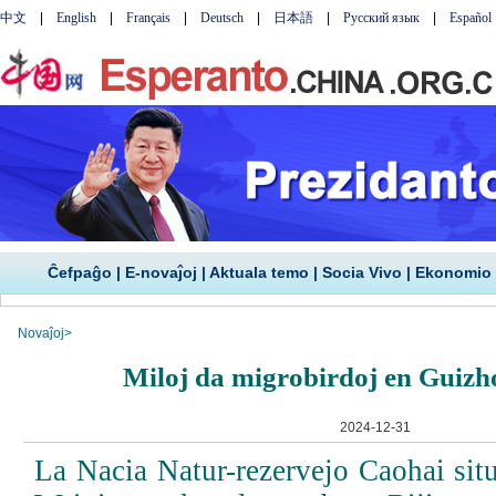
Ĉefpaĝo
|
E-novaĵoj
|
Aktuala temo
|
Socia Vivo
|
Ekonomio
Novaĵoj
>
Miloj da migrobirdoj en Guizh
2024-12-31
La Nacia Natur-rezervejo Caohai sit