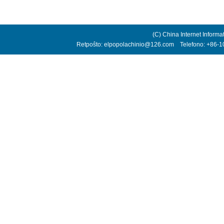
(C) China Internet Informa
Retpoŝto: elpopolachinio@126.com Telefono: +86-10