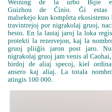
Weining de la urbo Bijie e
Guizhou de Ĉinio. Ĝi estas t
malsekejo kun kompleta ekosistemo k
travintrejoj por nigrakolaj gruoj, nac
besto. En la lastaj jaroj la loka reg
protekti la rezervejon, kaj la nombr
gruoj pliiĝis jaron post jaro. 
nigrakolaj gruoj jam venis al Caohai,
birdoj de aliaj specoj, kiel ordina
ansero kaj aliaj. La totala nombr
atingis 100 000.