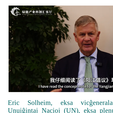
Eric Solheim, eksa vicĝeneral
Unuiĝintaj Nacioj (UN), eksa plen