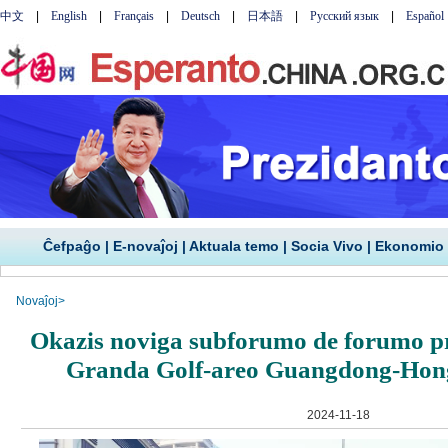
Ĉefpaĝo
|
E-novaĵoj
|
Aktuala temo
|
Socia Vivo
|
Ekonomio
Novaĵoj
>
Okazis noviga subforumo de forumo pr
Granda Golf-areo Guangdong-Ho
2024-11-18