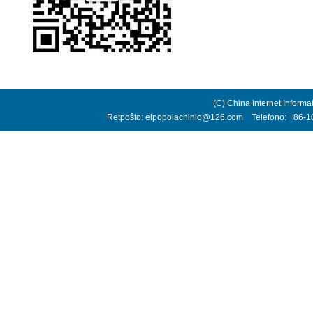
(C) China Internet Informa
Retpoŝto: elpopolachinio@126.com Telefono: +86-10