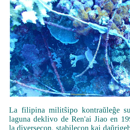
La filipina militŝipo kontraŭleĝe s
laguna deklivo de Ren'ai Jiao en 1
la diversecon, stabilecon kaj daŭrige