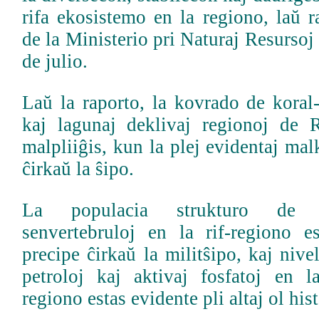
rifa ekosistemo en la regiono, laŭ r
de la Ministerio pri Naturaj Resursoj
de julio.
Laŭ la raporto, la kovrado de koral-r
kaj lagunaj deklivaj regionoj de R
malpliiĝis, kun la plej evidentaj mal
ĉirkaŭ la ŝipo.
La populacia strukturo de g
senvertebruloj en la rif-regiono es
precipe ĉirkaŭ la militŝipo, kaj nive
petroloj kaj aktivaj fosfatoj en 
regiono estas evidente pli altaj ol hist