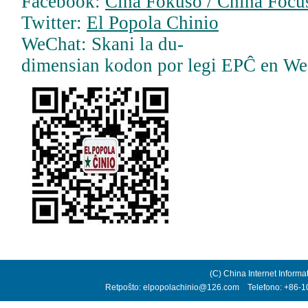
Facebook:
Ĉina Fokuso / China Focus
Twitter:
El Popola Chinio
WeChat: Skani la du-
dimensian kodon por legi EPĈ en W
(C) China Internet Informa
Retpoŝto: elpopolachinio@126.com Telefono: +86-10