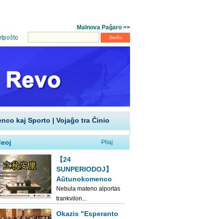
enco kaj Sporto
|
Vojaĝo tra Ĉinio