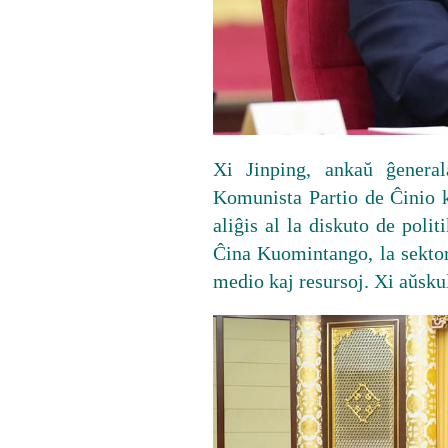
Xi Jinping, ankaŭ ĝenera
Komunista Partio de Ĉinio k
aliĝis al la diskuto de polit
Ĉina Kuomintango, la sektor
medio kaj resursoj. Xi aŭskul