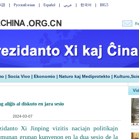
mo
|
Socia Vivo
|
Ekonomio
|
Naturo kaj Mediprotekto
|
Kulturo,Sci
g aliĝis al diskuto en jara sesio
2024-03-07
danto Xi Jinping vizitis naciajn politikajn
 komunan grupan kunvenon en la dua sesio de la