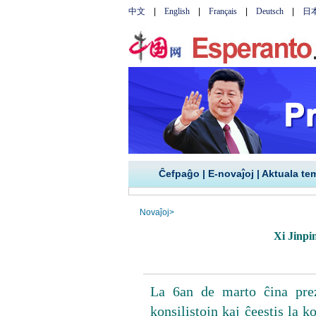
Ĉefpaĝo
|
E-novaĵoj
|
Aktuala te
Novaĵoj
>
Xi Jinpin
La 6an de marto ĉina prezi
konsilistojn kaj ĉeestis la