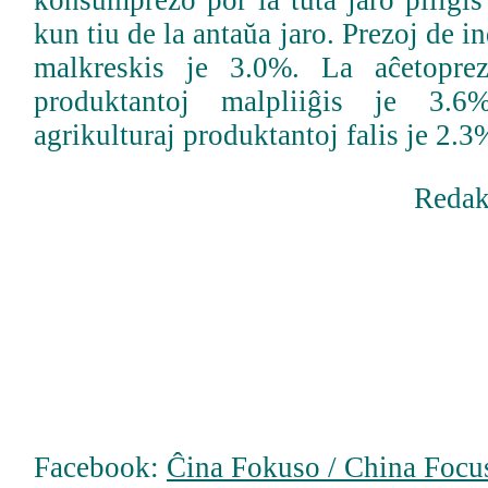
konsumprezo por la tuta jaro pliiĝi
kun tiu de la antaŭa jaro. Prezoj de i
malkreskis je 3.0%. La aĉetoprez
produktantoj malpliiĝis je 3.
agrikulturaj produktantoj falis je 2.3
Redak
Facebook:
Ĉina Fokuso / China Focus