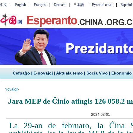
Ĉefpaĝo
|
E-novaĵoj
|
Aktuala temo
|
Socia Vivo
|
Ekonomio
Novaĵoj
>
Jara MEP de Ĉinio atingis 126 058.2 m
2024-03-01
La 29-an de februaro, la Ĉina St