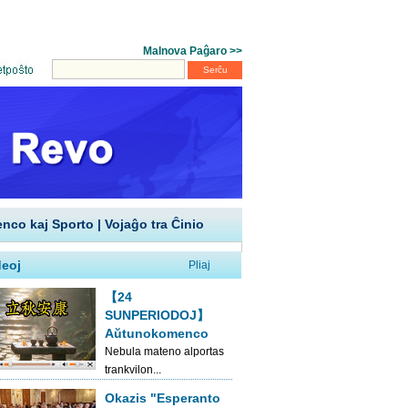
enco kaj Sporto
|
Vojaĝo tra Ĉinio