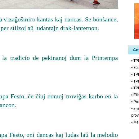
ra vizaĝoŝmiro kantas kaj dancas. Se bonŝance,
 per stilzoj aŭ ludantajn drak-lanternon.
s la tradicio de pekinanoj dum la Printempa
mpa Festo, ĉe ĉiuj domoj troviĝas karbo en la
ŝancon.
mpa Festo, oni dancas kaj ludas laŭ la melodio