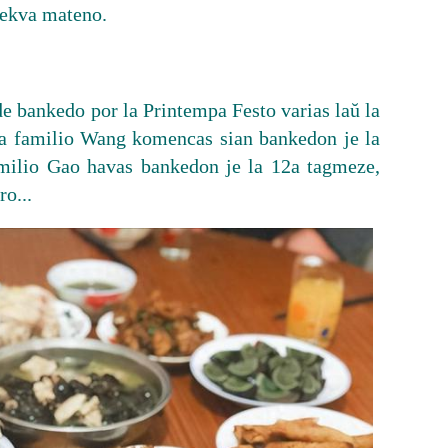
sekva mateno.
e bankedo por la Printempa Festo varias laŭ la
la familio Wang komencas sian bankedon je la
amilio Gao havas bankedon je la 12a tagmeze,
ro...