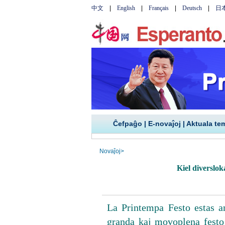
Ĉefpaĝo
|
E-novaĵoj
|
Aktuala te
Novaĵoj
>
Kiel diverslo
La Printempa Festo estas an
granda kaj movoplena festo