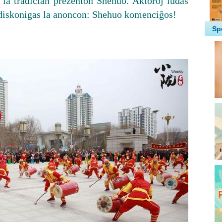
la tradician prezenton Shehuo. Aktoroj ludas
 diskonigas la anoncon: Shehuo komenciĝos!