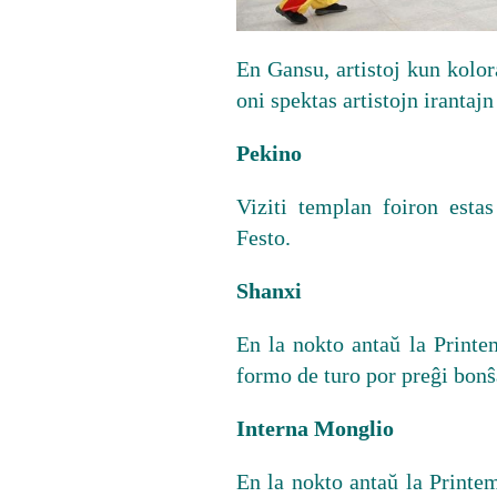
En Gansu, artistoj kun kolo
oni spektas artistojn irantajn
Pekino
Viziti templan foiron esta
Festo.
Shanxi
En la nokto antaŭ la Printe
formo de turo por preĝi bon
Interna Monglio
En la nokto antaŭ la Printe