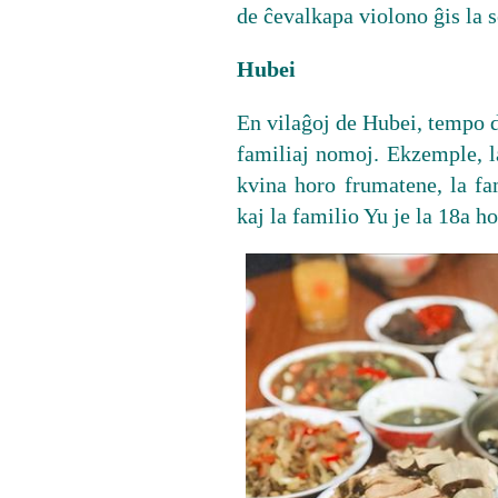
de ĉevalkapa violono ĝis la 
Hubei
En vilaĝoj de Hubei, tempo d
familiaj nomoj. Ekzemple, 
kvina horo frumatene, la f
kaj la familio Yu je la 18a ho