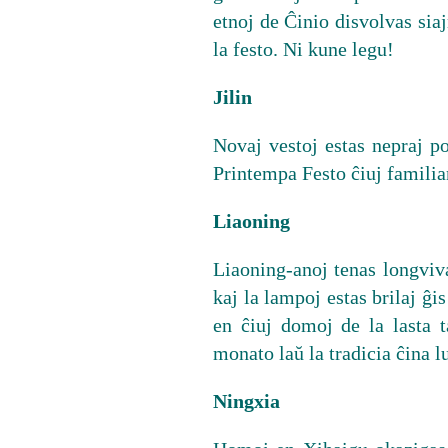
etnoj de Ĉinio disvolvas siaj
la festo. Ni kune legu!
Jilin
Novaj vestoj estas nepraj po
Printempa Festo ĉiuj familian
Liaoning
Liaoning-anoj tenas longviv
kaj la lampoj estas brilaj ĝi
en ĉiuj domoj de la lasta 
monato laŭ la tradicia ĉina 
Ningxia