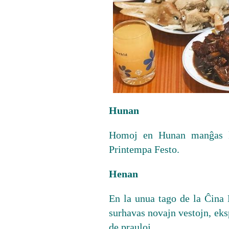
Hunan
Homoj en Hunan manĝas ko
Printempa Festo.
Henan
En la unua tago de la Ĉina 
surhavas novajn vestojn, eks
de prauloj.