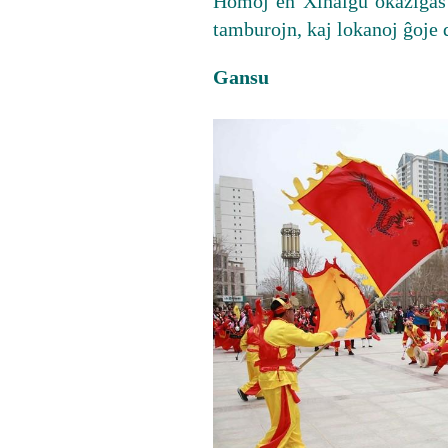
Homoj en Xihaigu okazigas 
tamburojn, kaj lokanoj ĝoje
Gansu