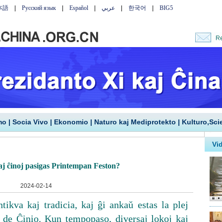
mo
|
Socia Vivo
|
Ekonomio
|
Naturo kaj Mediprotekto
|
Kulturo,Sci
kaj ĉinoj pasigas Printempan Feston?
2024-02-14
tikva kaj tradicia, kaj ĝi ankaŭ estas la plej
 de Ĉinio. Kun tempopaso, diversaj lokoj kaj