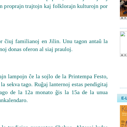
n proprajn trajtojn kaj folklorajn kulturojn por
r ĉiuj familianoj en Jilin. Unu tagon antaŭ la
oj donas oferon al siaj prauloj.
ajn lampojn ĉe la sojlo de la Printempa Festo,
s la sekva tago. Ruĝaj lanternoj estas pendigitaj
tago de la 12a monato ĝis la 15a de la unua
lunkalendaro.