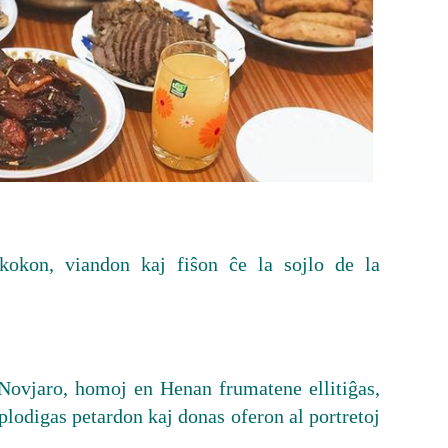
kon, viandon kaj fiŝon ĉe la sojlo de la
Novjaro, homoj en Henan frumatene ellitiĝas,
plodigas petardon kaj donas oferon al portretoj