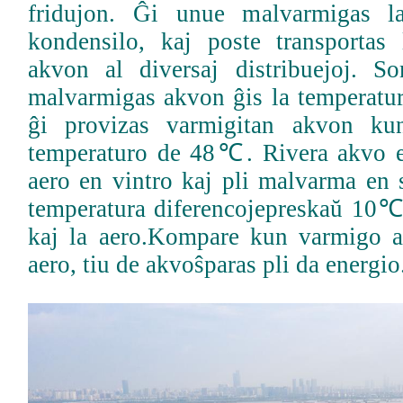
fridujon. Ĝi unue malvarmigas l
kondensilo, kaj poste transportas
akvon al diversaj distribuejoj. S
malvarmigas akvon ĝis la temperatu
ĝi provizas varmigitan akvon k
temperaturo de 48℃. Rivera akvo e
aero en vintro kaj pli malvarma en 
temperatura diferencojepreskaŭ 10℃i
kaj la aero.Kompare kun varmigo 
aero, tiu de akvoŝparas pli da energio