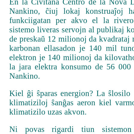
En la Civitana Centro de la Nova Di
Nankino, ĉiuj lokaj konstruaĵoj h
funkciigatan per akvo el la river
sistemo liveras servojn al publikaj k
de preskaŭ 12 milionoj da kvadrataj 
karbonan ellasadon je 140 mil tuno
elektron je 140 milionoj da kilovatho
la jara elektra konsumo de 56 000 
Nankino.
Kiel ĝi ŝparas energion? La ŝlosilo e
klimatiziloj ŝanĝas aeron kiel varm
klimatizilo uzas akvon.
Ni povas rigardi tiun sistemon