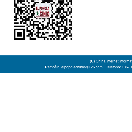
(C) China Internet Informa
Retpoŝto: elpopolachinio@126.com Telefono: +86-10