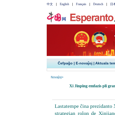
Ĉefpaĝo
|
E-novaĵoj
|
Aktuala te
Novaĵoj
>
Xi Jinping emfazis pli gr
Lastatempe ĉina prezidanto X
strategian rolon de Xinjian