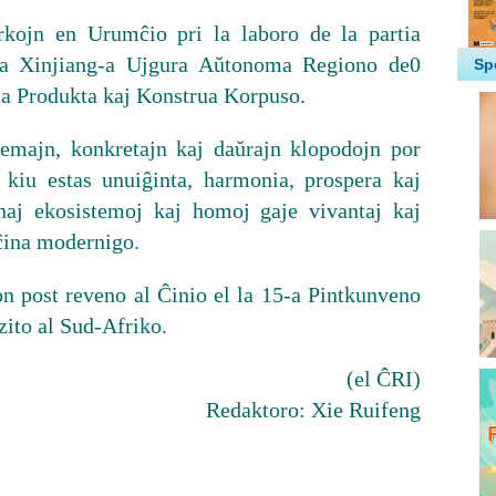
arkojn en Urumĉio pri la laboro de la partia
 la Xinjiang-a Ujgura Aŭtonoma Regiono de0
-a Produkta kaj Konstrua Korpuso.
gemajn, konkretajn kaj daŭrajn klopodojn por
 kiu estas unuiĝinta, harmonia, prospera kaj
anaj ekosistemoj kaj homoj gaje vivantaj kaj
 ĉina modernigo.
on post reveno al Ĉinio el la 15-a Pintkunveno
zito al Sud-Afriko.
(el ĈRI)
Redaktoro: Xie Ruifeng