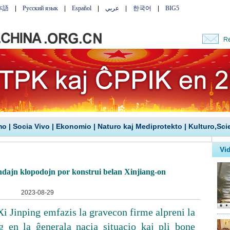
mo
|
Socia Vivo
|
Ekonomio
|
Naturo kaj Mediprotekto
|
Kulturo,Sci
andajn klopodojn por konstrui belan Xinjiang-on
2023-08-29
i Jinping emfazis la gravecon firme alpreni la
g en la ĝenerala nacia situacio kaj pli bone