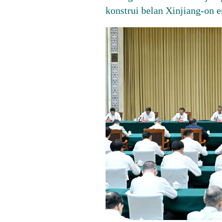
konstrui belan Xinjiang-on e