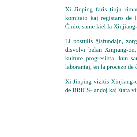
Xi Jinping faris tiujn rim
komitato kaj registaro de
Ĉinio, same kiel la Xinjiang
Li postulis ĝisfundajn, zor
disvolvi belan Xinjiang-on,
kulture progresinta, kun s
laborantaj, en la procezo de
Xi Jinping vizitis Xinjiang-
de BRICS-landoj kaj ŝtata vi