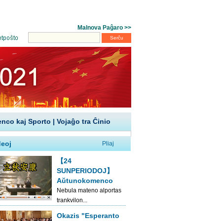
enco kaj Sporto
|
Vojaĝo tra Ĉinio