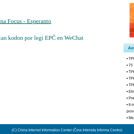
na Focus - Esperanto
ian kodon por legi EPĈ en WeChat
(C) China Internet Information Center (Ĉina Interreta Informa Centro)