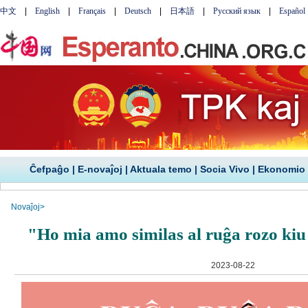
Ĉefpaĝo
|
E-novaĵoj
|
Aktuala temo
|
Socia Vivo
|
Ekonomio
Novaĵoj
>
"Ho mia amo similas al ruĝa rozo kiu f
2023-08-22