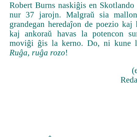
Robert Burns naskiĝis en Skotlando 
nur 37 jarojn. Malgraŭ sia mallon
grandegan heredaĵon de poezio kaj k
kaj ankoraŭ havas la potencon sur
moviĝi ĝis la kerno. Do, ni kune 
Ruĝa, ruĝa rozo
!
(
Reda