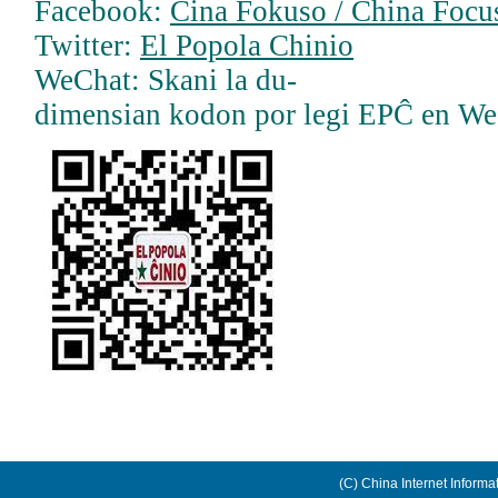
Facebook:
Ĉina Fokuso / China Focus
Twitter:
El Popola Chinio
WeChat: Skani la du-
dimensian kodon por legi EPĈ en W
(C) China Internet Informa