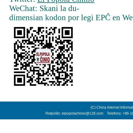
WeChat: Skani la du-
dimensian kodon por legi EPĈ en W
(C) China Internet Informa
Retpoŝto: elpopolachinio@126.com Telefono: +86-10