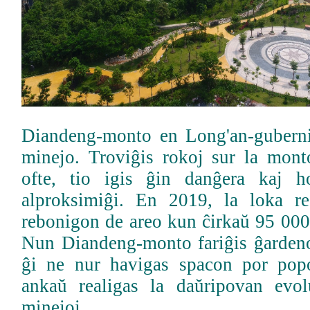
Diandeng-monto en Long'an-guberni
minejo. Troviĝis rokoj sur la monto
ofte, tio igis ĝin danĝera kaj 
alproksimiĝi. En 2019, la loka re
rebonigon de areo kun ĉirkaŭ 95 000
Nun Diandeng-monto fariĝis ĝardeno
ĝi ne nur havigas spacon por popo
ankaŭ realigas la daŭripovan evol
minejoj.