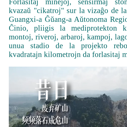
Forlasitaj minejoj, senŝirmaj ŝton
kvazaŭ "cikatroj" sur la vizaĝo de l
Guangxi-a Ĝŭang-a Aŭtonoma Regio
Ĉinio, pliigis la mediprotekton 
montoj, riveroj, arbaroj, kampoj, lag
unua stadio de la projekto rebo
kvadratajn kilometrojn da forlasitaj 