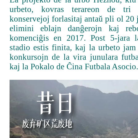
urbeto, kovras terareon de tri 
konservejoj forlasitaj antaŭ pli ol 20 
elimini eblajn danĝerojn kaj re
komenciĝis en 2017. Post 5-jara l
stadio estis finita, kaj la urbeto jam
konkursojn de la vira junulara futb
kaj la Pokalo de Ĉina Futbala Asocio