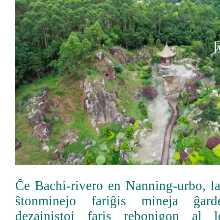
Ĉe Bachi-rivero en Nanning-urbo, l
ŝtonminejo fariĝis mineja ĝar
dezajnistoj faris rebonigon al