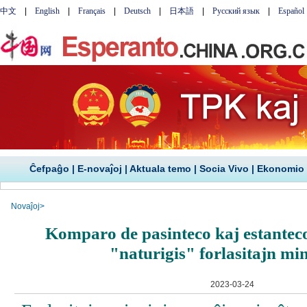
Ĉefpaĝo
|
E-novaĵoj
|
Aktuala temo
|
Socia Vivo
|
Ekonomio
Novaĵoj
>
Komparo de pasinteco kaj estantec
"naturigis" forlasitajn mi
2023-03-24