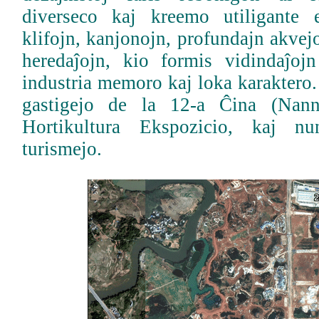
diverseco kaj kreemo utiligante e
klifojn, kanjonojn, profundajn akvejo
heredaĵojn, kio formis vidindaĵoj
industria memoro kaj loka karaktero. 
gastigejo de la 12-a Ĉina (Nanni
Hortikultura Ekspozicio, kaj nu
turismejo.