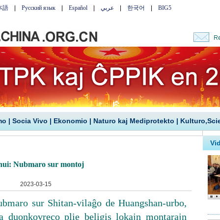
mo
|
Socia Vivo
|
Ekonomio
|
Naturo kaj Mediprotekto
|
Kulturo,Sci
ui: Nubmaro sur montoj
2023-03-15
ubmaro sur Shitan-vilaĝo de Huangshan-urbo,
a duonkovreco plie beligis lokajn montarajn