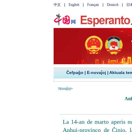
Ĉefpaĝo
|
E-novaĵoj
|
Aktuala te
Novaĵoj
>
Anh
La 14-an de marto aperis n
Anhui-provinco de Ĉinio, l