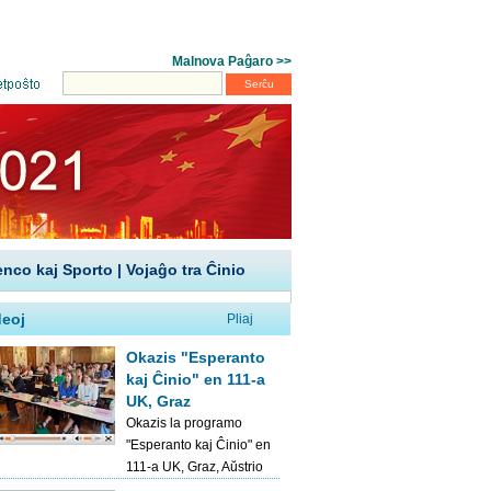
enco kaj Sporto
|
Vojaĝo tra Ĉinio