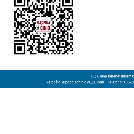
(C) China Internet Informa
Retpoŝto: elpopolachinio@126.com Telefono: +86-10