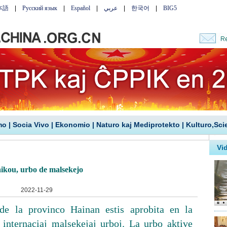
mo
|
Socia Vivo
|
Ekonomio
|
Naturo kaj Mediprotekto
|
Kulturo,Sci
ikou, urbo de malsekejo
2022-11-29
e la provinco Hainan estis aprobita en la
internaciaj malsekejaj urboj. La urbo aktive