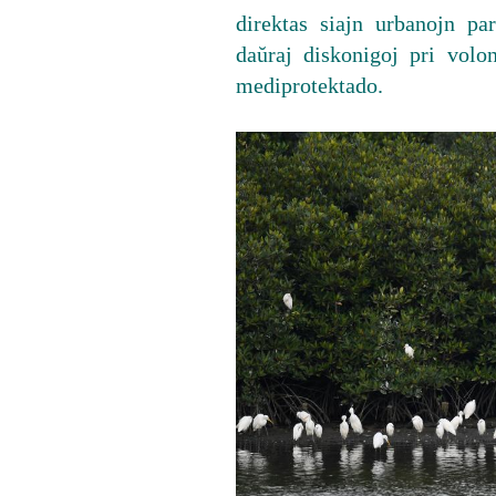
direktas siajn urbanojn pa
daŭraj diskonigoj pri volon
mediprotektado.