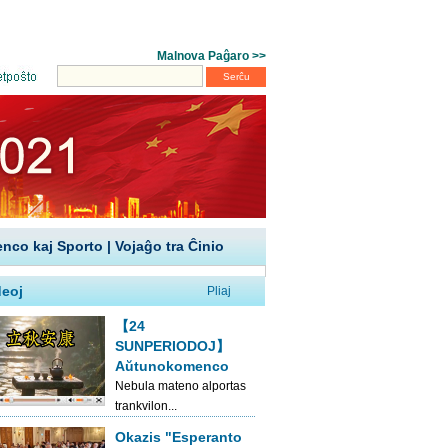
enco kaj Sporto
|
Vojaĝo tra Ĉinio