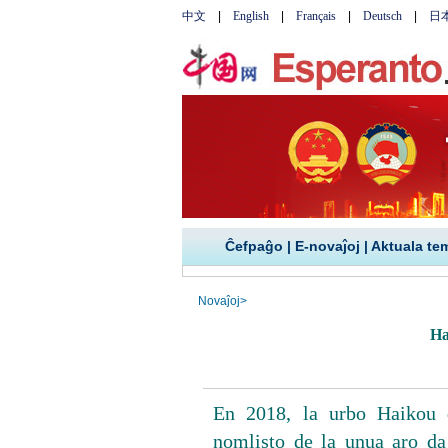
Ĉefpaĝo
|
E-novaĵoj
|
Aktuala te
Novaĵoj
>
Ha
En 2018, la urbo Haikou d
nomlisto de la unua aro da 