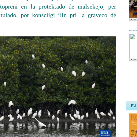
rtopreni en la protektado de malsekejoj per
tulado, por konsciigi ilin pri la graveco de