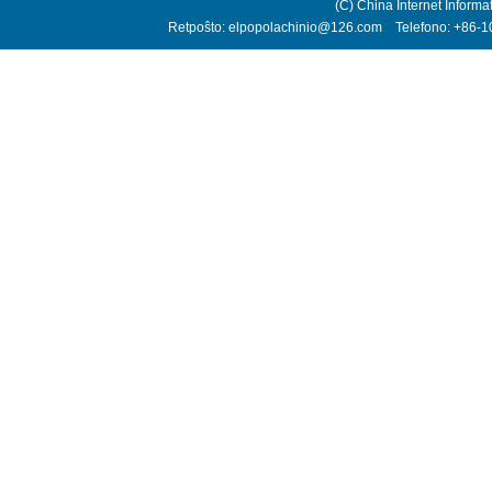
(C) China Internet Informa
Retpoŝto: elpopolachinio@126.com Telefono: +86-10