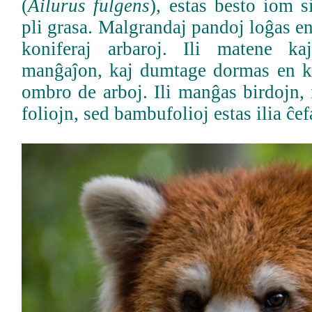
(
Ailurus fulgens
), estas besto iom s
pli grasa. Malgrandaj pandoj loĝas e
koniferaj arbaroj. Ili matene ka
manĝaĵon, kaj dumtage dormas en k
ombro de arboj. Ili manĝas birdojn, 
foliojn, sed bambufolioj estas ilia ĉe