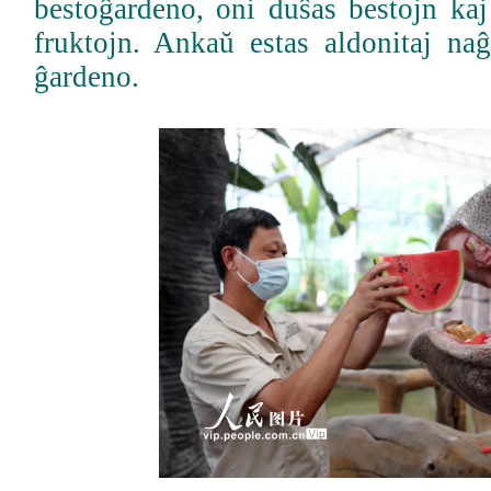
bestoĝardeno, oni duŝas bestojn kaj 
fruktojn. Ankaŭ estas aldonitaj naĝ
ĝardeno.