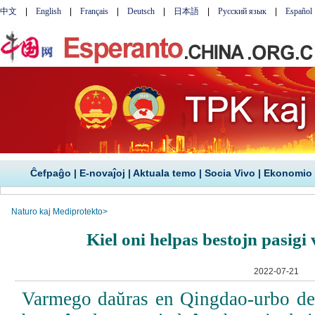
Ĉefpaĝo
|
E-novaĵoj
|
Aktuala temo
|
Socia Vivo
|
Ekonomio
Naturo kaj Mediprotekto
>
Kiel oni helpas bestojn pasi
2022-07-21
Varmego daŭras en Qingdao-urbo de