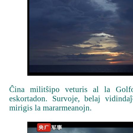
Ĉina militŝipo veturis al la Go
eskortadon. Survoje, belaj vidind
mirigis la mararmeanojn.