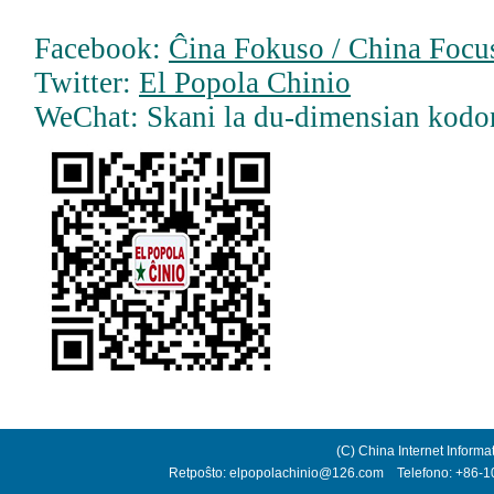
Facebook:
Ĉina Fokuso / China Focus
Twitter:
El Popola Chinio
WeChat: Skani la du-dimensian kodo
(C) China Internet Informa
Retpoŝto: elpopolachinio@126.com Telefono: +86-10