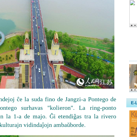
ndejoj ĉe la suda fino de Jangzi-a Pontego de
ontego surhavas "kolieron". La ring-ponto
n la 1-a de majo. Ĝi etendiĝas tra la rivero
 kulturajn vidindaĵojn ambaŭborde.