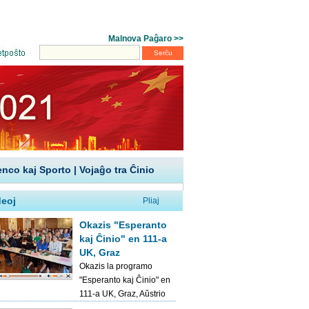
enco kaj Sporto
|
Vojaĝo tra Ĉinio