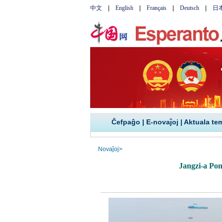
Ĉefpaĝo
|
E-novaĵoj
|
Aktuala te
Novaĵoj
>
Jangzi-a Pon