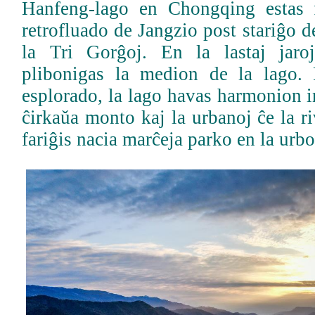
Hanfeng-lago en Chongqing estas 
retrofluado de Jangzio post stariĝo d
la Tri Gorĝoj. En la lastaj jaro
plibonigas la medion de la lago. 
esplorado, la lago havas harmonion in
ĉirkaǔa monto kaj la urbanoj ĉe la r
fariĝis nacia marĉeja parko en la urbo