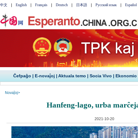
Ĉefpaĝo
|
E-novaĵoj
|
Aktuala temo
|
Socia Vivo
|
Ekonomio
Novaĵoj
>
Hanfeng-lago, urba marĉej
2021-10-20