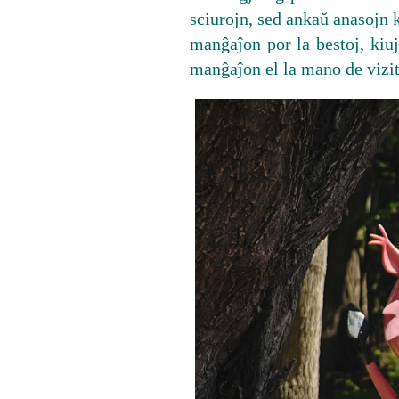
sciurojn, sed ankaŭ anasojn k
manĝaĵon por la bestoj, kiu
manĝaĵon el la mano de vizi