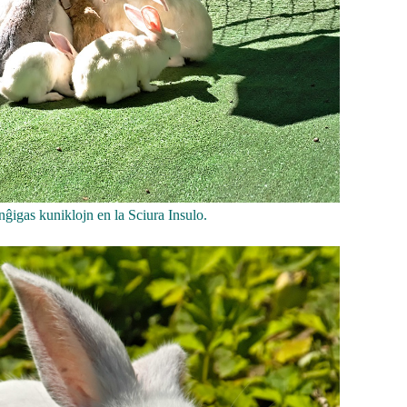
ĝigas kuniklojn en la Sciura Insulo.