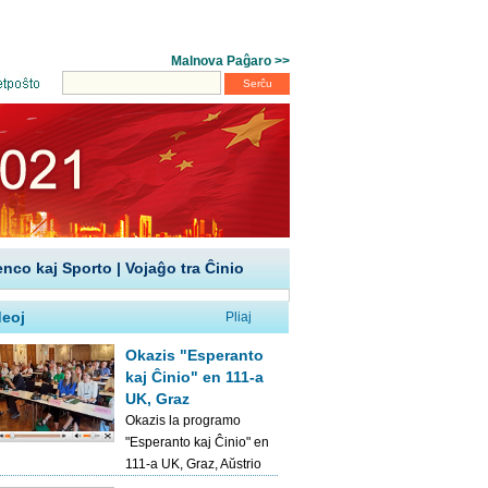
enco kaj Sporto
|
Vojaĝo tra Ĉinio