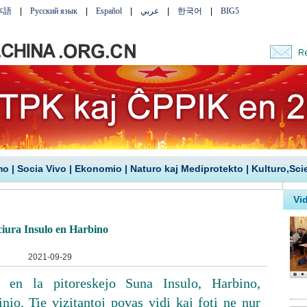
mo
|
Socia Vivo
|
Ekonomio
|
Naturo kaj Mediprotekto
|
Kulturo,Sci
ciura Insulo en Harbino
2021-09-29
s en la pitoreskejo Suna Insulo, Harbino,
nio. Tie vizitantoj povas vidi kaj foti ne nur