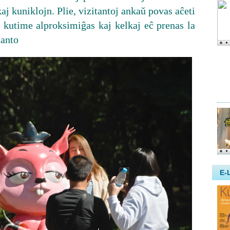
aj kuniklojn. Plie, vizitantoj ankaŭ povas aĉeti
j kutime alproksimiĝas kaj kelkaj eĉ prenas la
tanto