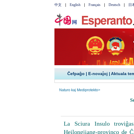
Ĉefpaĝo
|
E-novaĵoj
|
Aktuala te
Naturo kaj Mediprotekto
>
S
La Sciura Insulo troviĝa
Heilongjiang-provinco de Ĉi