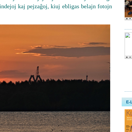
indejoj kaj pejzaĝoj, kiuj ebligas belajn fotojn