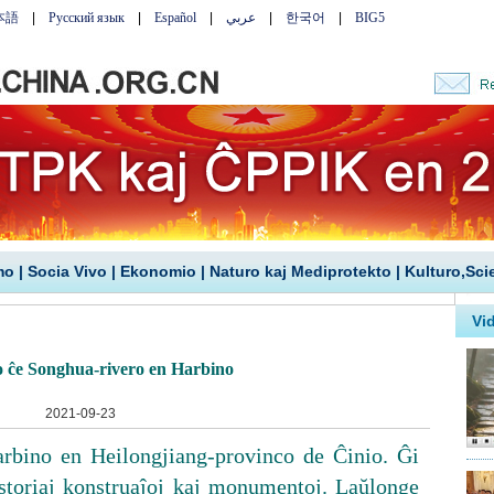
mo
|
Socia Vivo
|
Ekonomio
|
Naturo kaj Mediprotekto
|
Kulturo,Sci
 ĉe Songhua-rivero en Harbino
2021-09-23
arbino en Heilongjiang-provinco de Ĉinio. Ĝi
historiaj konstruaĵoj kaj monumentoj. Laŭlonge