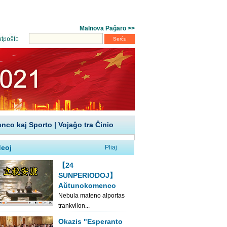
enco kaj Sporto
|
Vojaĝo tra Ĉinio