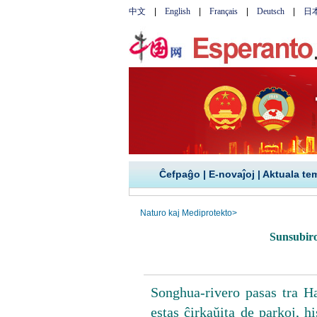
Ĉefpaĝo
|
E-novaĵoj
|
Aktuala te
Naturo kaj Mediprotekto
>
Sunsubiro
Songhua-rivero pasas tra H
estas ĉirkaŭita de parkoj, 