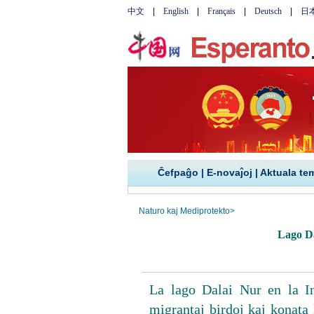
Ĉefpaĝo
|
E-novaĵoj
|
Aktuala te
Naturo kaj Mediprotekto
>
Lago Da
La lago Dalai Nur en la I
migrantaj birdoj kaj konata 