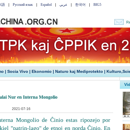
mo
|
Socia Vivo
|
Ekonomio
|
Naturo kaj Mediprotekto
|
Kulturo,Sci
lai Nur en Interna Mongolio
2021-07-16
nterna Mongolio de Ĉinio estas ripozejo por
kiel "patrin-lago" de etnoj en norda Ĉinio. En