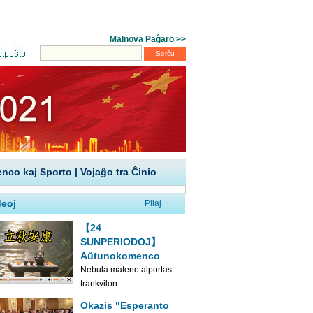
enco kaj Sporto
|
Vojaĝo tra Ĉinio