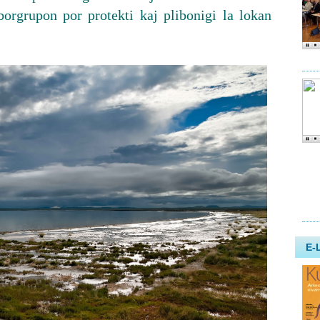
borgrupon por protekti kaj plibonigi la lokan