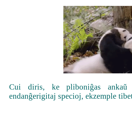
Cui diris, ke pliboniĝas ankaŭ 
endanĝerigitaj specioj, ekzemple tibet