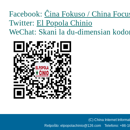
Facebook:
Ĉina Fokuso / China Focus
Twitter:
El Popola Chinio
WeChat: Skani la du-dimensian kodo
(C) China Internet Informa
Retpoŝto: elpopolachinio@126.com Telefono: +86-10