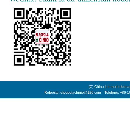
(C) China Internet Informa
Retpoŝto: elpopolachinio@126.com Telefono: +86-10