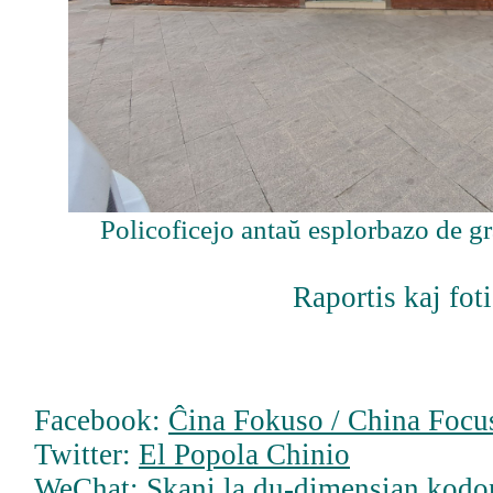
Policoficejo antaŭ esplorbazo de g
Raportis kaj fot
Facebook:
Ĉina Fokuso / China Focus
Twitter:
El Popola Chinio
WeChat: Skani la du-dimensian kodo